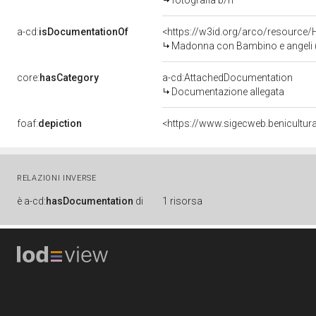
fotografia b/n
a-cd:
isDocumentationOf
<https://w3id.org/arco/resource/
Madonna con Bambino e angeli (di
core:
hasCategory
a-cd:AttachedDocumentation
Documentazione allegata
foaf:
depiction
<https://www.sigecweb.benicultur
RELAZIONI INVERSE
è
a-cd:
hasDocumentation
di
1 risorsa