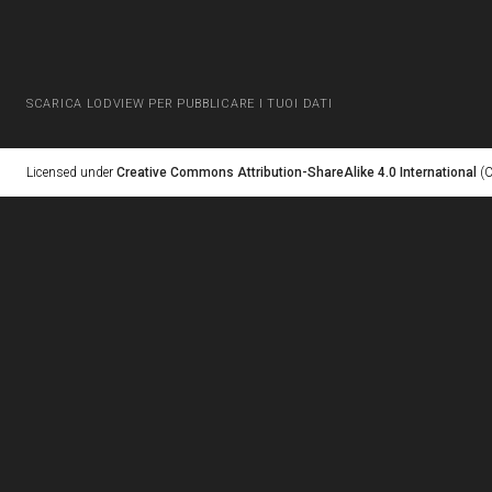
SCARICA LODVIEW PER PUBBLICARE I TUOI DATI
Licensed under
Creative Commons Attribution-ShareAlike 4.0 International
(C