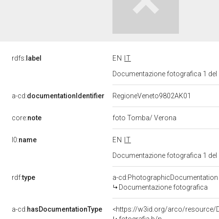
rdfs:
label
EN
IT
Documentazione fotografica 1 del
a-cd:
documentationIdentifier
RegioneVeneto9802AK01
core:
note
foto Tomba/ Verona
l0:
name
EN
IT
Documentazione fotografica 1 del
rdf:
type
a-cd:PhotographicDocumentation
Documentazione fotografica
a-cd:
hasDocumentationType
<https://w3id.org/arco/resource/