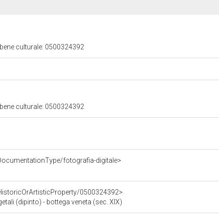
 bene culturale: 0500324392
 bene culturale: 0500324392
DocumentationType/fotografia-digitale>
HistoricOrArtisticProperty/0500324392>
etali (dipinto) - bottega veneta (sec. XIX)