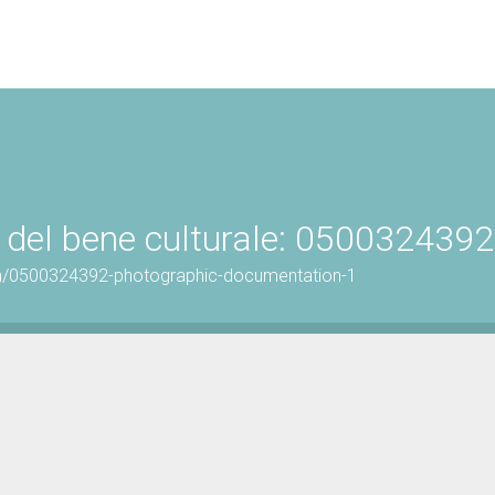
 del bene culturale: 0500324392
on/0500324392-photographic-documentation-1