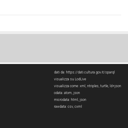
dati da:
https://dati.cultura.gov.it/sparql
visualizza su LodLive
visualizza come:
xml
,
ntriples
,
turtle
,
ld+json
odata:
atom
,
json
microdata:
html
,
json
rawdata:
csv
,
cxml