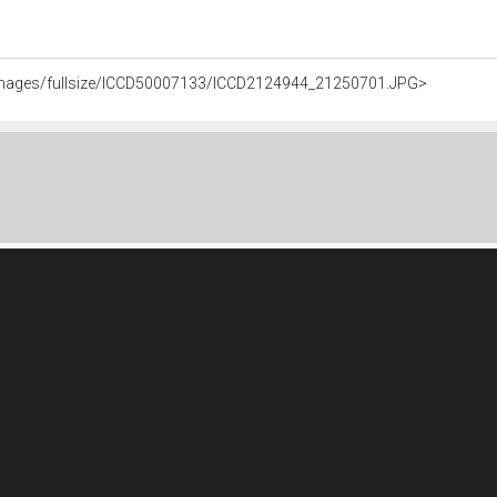
it/images/fullsize/ICCD50007133/ICCD2124944_21250701.JPG>