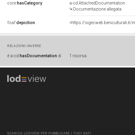
core:
hasCategory
a-cd:AttachedDocumentation
Documentazione allegata
foaf:
depiction
<https://sigecweb.beniculturali.
RELAZIONI INVERSE
è
a-cd:
hasDocumentation
di
1 risorsa
SCARICA LODVIEW PER PUBBLICARE I TUOI DATI