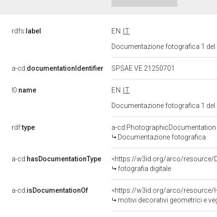
rdfs:
label
EN
IT
Documentazione fotografica 1 del
a-cd:
documentationIdentifier
SPSAE VE 21250701
l0:
name
EN
IT
Documentazione fotografica 1 del
rdf:
type
a-cd:PhotographicDocumentation
Documentazione fotografica
a-cd:
hasDocumentationType
<https://w3id.org/arco/resource/
fotografia digitale
a-cd:
isDocumentationOf
<https://w3id.org/arco/resource/
motivi decorativi geometrici e veg