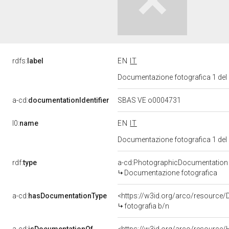
rdfs:
label
EN
IT
Documentazione fotografica 1 del
a-cd:
documentationIdentifier
SBAS VE o0004731
l0:
name
EN
IT
Documentazione fotografica 1 del
rdf:
type
a-cd:PhotographicDocumentation
Documentazione fotografica
a-cd:
hasDocumentationType
<https://w3id.org/arco/resource/
fotografia b/n