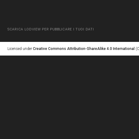
SCARICA LODVIEW PER PUBBLICARE I TUOI DATI
Licensed under
Creative Commons Attribution-ShareAlike 4.0 International
(C