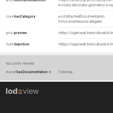
a-cd:
isDocumentationOf
<https://w3id.org/arco/resource/
motivi decorativi geometrici e ve
core:
hasCategory
a-cd:AttachedDocumentation
Documentazione allegata
pico:
preview
<https://sigecweb.beniculturali.
foaf:
depiction
<https://sigecweb.beniculturali.
RELAZIONI INVERSE
è
a-cd:
hasDocumentation
di
1 risorsa