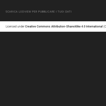
SCARICA LODVIEW PER PUBBLICARE I TUOI DATI
Licensed under
Creative Commons Attribution-ShareAlike 4.0 International
(C