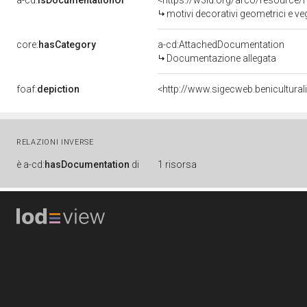
a-cd:
isDocumentationOf
<https://w3id.org/arco/resource/
motivi decorativi geometrici e ve
core:
hasCategory
a-cd:AttachedDocumentation
Documentazione allegata
foaf:
depiction
<http://www.sigecweb.benicultur
RELAZIONI INVERSE
è
a-cd:
hasDocumentation
di
1 risorsa