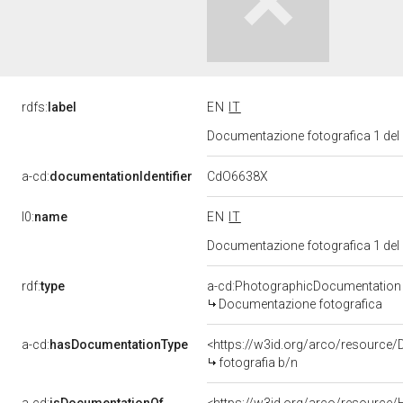
rdfs:
label
EN
IT
Documentazione fotografica 1 del
CdO6638X
a-cd:
documentationIdentifier
l0:
name
EN
IT
Documentazione fotografica 1 del
rdf:
type
a-cd:PhotographicDocumentation
Documentazione fotografica
a-cd:
hasDocumentationType
<https://w3id.org/arco/resource/
fotografia b/n