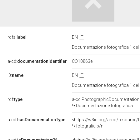
rdfs:
label
EN
IT
Documentazione fotografica 1 del
CO10863e
a-cd:
documentationIdentifier
l0:
name
EN
IT
Documentazione fotografica 1 del
rdf:
type
a-cd:PhotographicDocumentation
Documentazione fotografica
a-cd:
hasDocumentationType
<https://w3id.org/arco/resource/
fotografia b/n