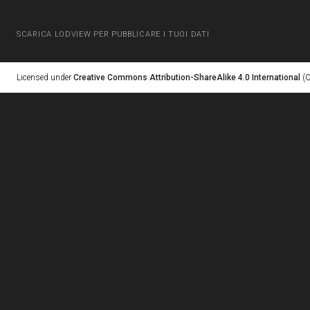
SCARICA LODVIEW PER PUBBLICARE I TUOI DATI
Licensed under
Creative Commons Attribution-ShareAlike 4.0 International
(C