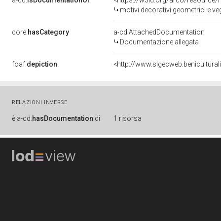
a-cd:
isDocumentationOf
<https://w3id.org/arco/resource/
motivi decorativi geometrici e ve
core:
hasCategory
a-cd:AttachedDocumentation
Documentazione allegata
foaf:
depiction
<http://www.sigecweb.benicultura
RELAZIONI INVERSE
è
a-cd:
hasDocumentation
di
1 risorsa