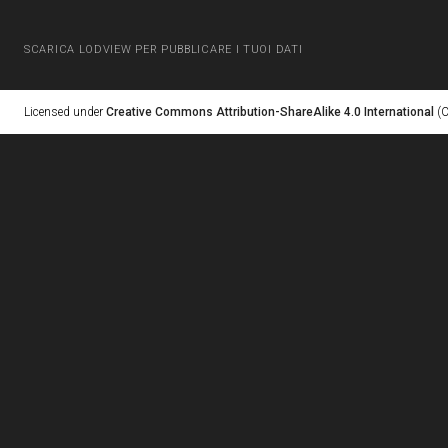
SCARICA LODVIEW PER PUBBLICARE I TUOI DATI
Licensed under
Creative Commons Attribution-ShareAlike 4.0 International
(C