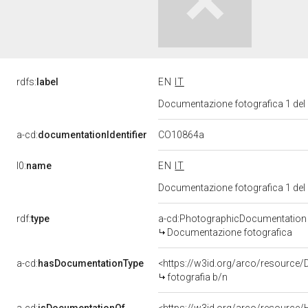
rdfs:
label
EN
IT
Documentazione fotografica 1 del
CO10864a
a-cd:
documentationIdentifier
l0:
name
EN
IT
Documentazione fotografica 1 del
rdf:
type
a-cd:PhotographicDocumentation
Documentazione fotografica
a-cd:
hasDocumentationType
<https://w3id.org/arco/resource/
fotografia b/n