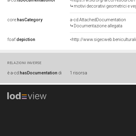
a-cd:
isDocumentationOf
<https://w3id.org/arco/resource/
motivi decorativi geometrici e ve
core:
hasCategory
a-cd:AttachedDocumentation
Documentazione allegata
foaf:
depiction
<http://www.sigecweb.benicultura
RELAZIONI INVERSE
è
a-cd:
hasDocumentation
di
1 risorsa