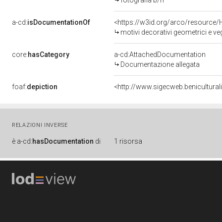
fotografia b/n
a-cd:
isDocumentationOf
<https://w3id.org/arco/resource/
motivi decorativi geometrici e v
core:
hasCategory
a-cd:AttachedDocumentation
Documentazione allegata
foaf:
depiction
<http://www.sigecweb.benicultura
RELAZIONI INVERSE
è
a-cd:
hasDocumentation
di
1 risorsa