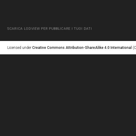
SCARICA LODVIEW PER PUBBLICARE I TUOI DATI
Licensed under
Creative Commons Attribution-ShareAlike 4.0 International
(C