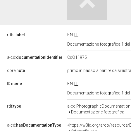
rdfs:
label
EN
IT
Documentazione fotografica 1 del
CdO11975
a-cd:
documentationIdentifier
core:
note
primo in basso a partire da sinistr
l0:
name
EN
IT
Documentazione fotografica 1 del
rdf:
type
a-cd:PhotographicDocumentation
Documentazione fotografica
a-cd:
hasDocumentationType
<https://w3id.org/arco/resource/