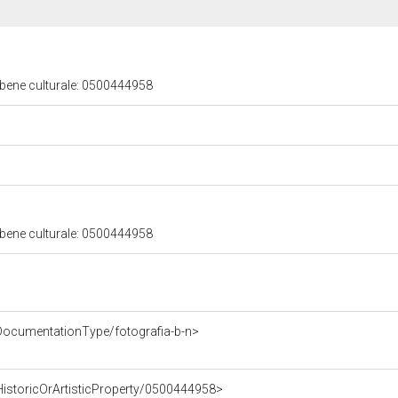
 bene culturale: 0500444958
 bene culturale: 0500444958
DocumentationType/fotografia-b-n>
HistoricOrArtisticProperty/0500444958>