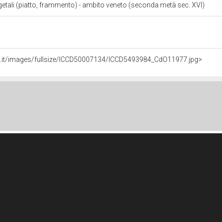
egetali (piatto, frammento) - ambito veneto (seconda metà sec. XVI)
li.it/images/fullsize/ICCD50007134/ICCD5493984_CdO11977.jpg>