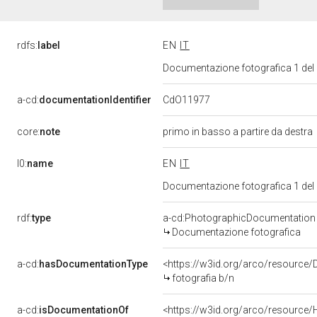
rdfs:
label
EN
IT
Documentazione fotografica 1 del
CdO11977
a-cd:
documentationIdentifier
core:
note
primo in basso a partire da destra
l0:
name
EN
IT
Documentazione fotografica 1 del
rdf:
type
a-cd:PhotographicDocumentation
Documentazione fotografica
a-cd:
hasDocumentationType
<https://w3id.org/arco/resource/
fotografia b/n
a-cd:
isDocumentationOf
<https://w3id.org/arco/resource/