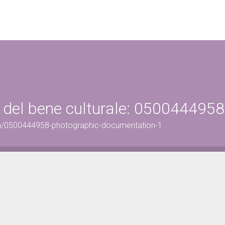
 del bene culturale: 0500444958
on/0500444958-photographic-documentation-1