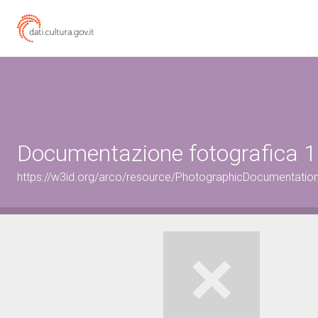
Documentazione fotografica 1
https://w3id.org/arco/resource/PhotographicDocumentati