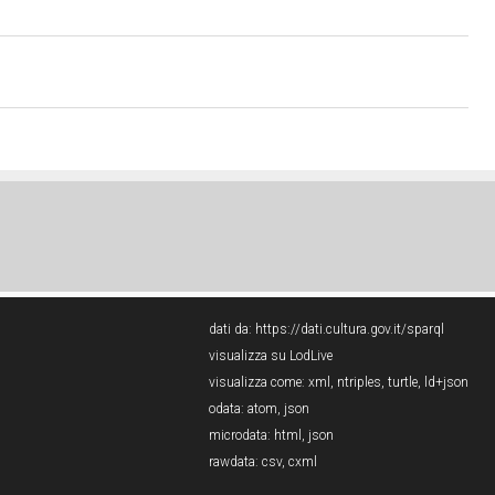
dati da:
https://dati.cultura.gov.it/sparql
visualizza su LodLive
visualizza come:
xml
,
ntriples
,
turtle
,
ld+json
odata:
atom
,
json
microdata:
html
,
json
rawdata:
csv
,
cxml