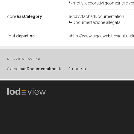
motivi decorativi geometrici e v
core:
hasCategory
a-cd:AttachedDocumentation
Documentazione allegata
foaf:
depiction
<http://www.sigecweb.benicultura
RELAZIONI INVERSE
è
a-cd:
hasDocumentation
di
1 risorsa