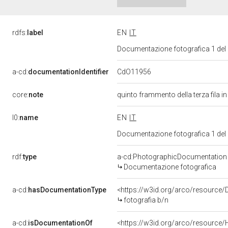
rdfs:
label
EN
IT
Documentazione fotografica 1 del
CdO11956
a-cd:
documentationIdentifier
core:
note
quinto frammento della terza fila i
l0:
name
EN
IT
Documentazione fotografica 1 del
rdf:
type
a-cd:PhotographicDocumentation
Documentazione fotografica
a-cd:
hasDocumentationType
<https://w3id.org/arco/resource/
fotografia b/n
a-cd:
isDocumentationOf
<https://w3id.org/arco/resource/