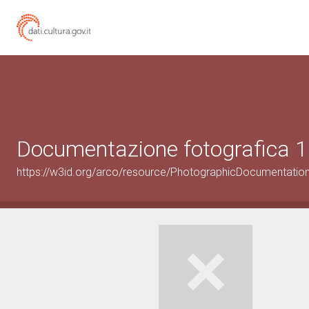
Documentazione fotografica 1
https://w3id.org/arco/resource/PhotographicDocumentati