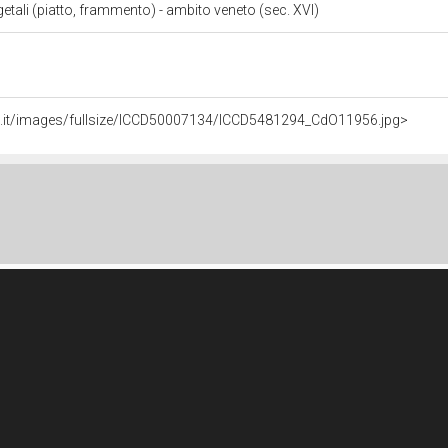
getali (piatto, frammento) - ambito veneto (sec. XVI)
li.it/images/fullsize/ICCD50007134/ICCD5481294_CdO11956.jpg>