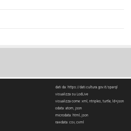
dati da:
https://dati.cultura.gov.it/sparql
visualizza su LodLive
visualizza come:
xml
,
ntriples
,
turtle
,
ld+json
odata:
atom
,
json
microdata:
html
,
json
rawdata:
csv
,
cxml