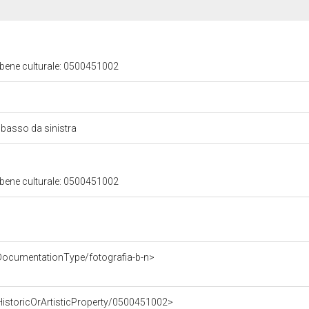
 bene culturale: 0500451002
n basso da sinistra
 bene culturale: 0500451002
DocumentationType/fotografia-b-n>
HistoricOrArtisticProperty/0500451002>