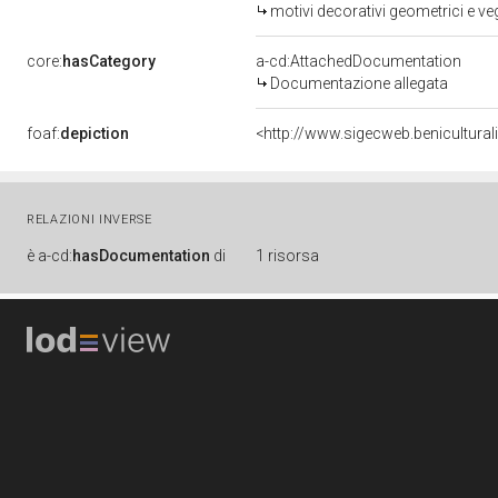
motivi decorativi geometrici e ve
core:
hasCategory
a-cd:AttachedDocumentation
Documentazione allegata
foaf:
depiction
<http://www.sigecweb.benicultura
RELAZIONI INVERSE
è
a-cd:
hasDocumentation
di
1 risorsa