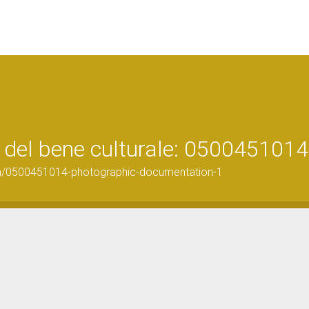
 del bene culturale: 0500451014
on/0500451014-photographic-documentation-1