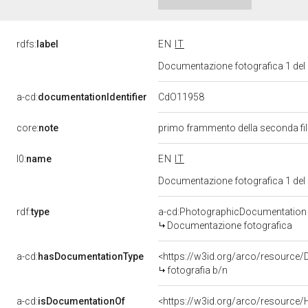
rdfs:
label
EN
IT
Documentazione fotografica 1 del
CdO11958
a-cd:
documentationIdentifier
core:
note
primo frammento della seconda fil
l0:
name
EN
IT
Documentazione fotografica 1 del
rdf:
type
a-cd:PhotographicDocumentation
Documentazione fotografica
a-cd:
hasDocumentationType
<https://w3id.org/arco/resource/
fotografia b/n
a-cd:
isDocumentationOf
<https://w3id.org/arco/resource/