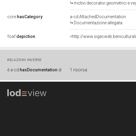
motivi decorativi geometrici e ve
core:
hasCategory
a-cd:AttachedDocumentation
Documentazione allegata
foaf:
depiction
<http://www.sigecweb.benicultura
RELAZIONI INVERSE
è
a-cd:
hasDocumentation
di
1 risorsa