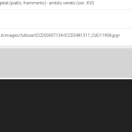
getali (piatto, frammento) - ambito veneto (sec. XVI)
li.it/images/fullsize/ICCD50007134/ICCD5481317_CdO11958.jpg>