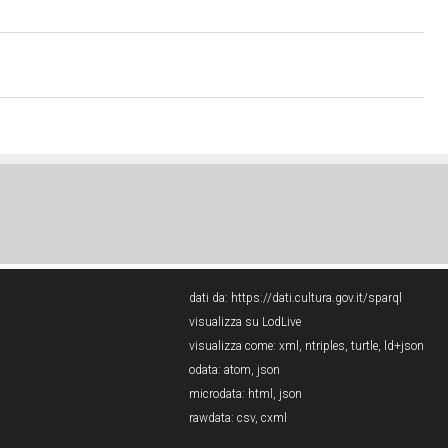
dati da:
https://dati.cultura.gov.it/sparql
visualizza su LodLive
visualizza come:
xml
,
ntriples
,
turtle
,
ld+json
odata:
atom
,
json
microdata:
html
,
json
rawdata:
csv
,
cxml