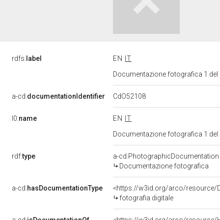
rdfs:
label
EN
IT
Documentazione fotografica 1 del
CdO52108
a-cd:
documentationIdentifier
l0:
name
EN
IT
Documentazione fotografica 1 del
rdf:
type
a-cd:PhotographicDocumentation
Documentazione fotografica
a-cd:
hasDocumentationType
<https://w3id.org/arco/resource/
fotografia digitale