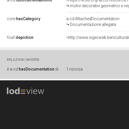
a-cd:
isDocumentationOf
<https://w3id.org/arco/resource/
motivi decorativi geometrici e v
core:
hasCategory
a-cd:AttachedDocumentation
Documentazione allegata
foaf:
depiction
<http://www.sigecweb.benicultur
RELAZIONI INVERSE
è
a-cd:
hasDocumentation
di
1 risorsa