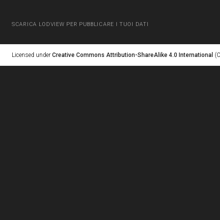
SCARICA LODVIEW PER PUBBLICARE I TUOI DATI
Licensed under
Creative Commons Attribution-ShareAlike 4.0 International
(C