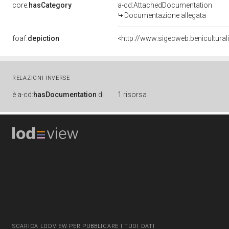
core:
hasCategory
a-cd:AttachedDocumentation
Documentazione allegata
foaf:
depiction
<http://www.sigecweb.benicultur
RELAZIONI INVERSE
è
a-cd:
hasDocumentation
di
1 risorsa
SCARICA LODVIEW PER PUBBLICARE I TUOI DATI