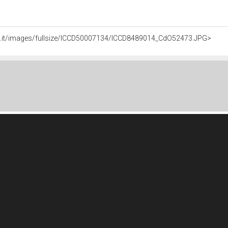
ali.it/images/fullsize/ICCD50007134/ICCD8489014_CdO52473.JPG>