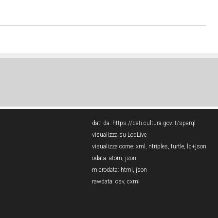
dati da:
https://dati.cultura.gov.it/sparql
visualizza su LodLive
visualizza come:
xml
,
ntriples
,
turtle
,
ld+json
odata:
atom
,
json
microdata:
html
,
json
rawdata:
csv
,
cxml