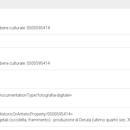
 bene culturale: 0500595414
 bene culturale: 0500595414
DocumentationType/fotografia-digitale>
HistoricOrArtisticProperty/0500595414>
getali (scodella, frammento) - produzione di Deruta (ultimo quarto sec. X