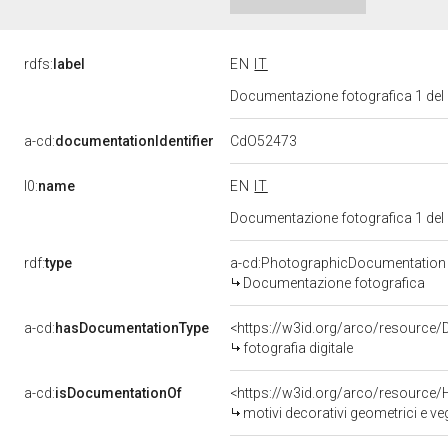
rdfs:
label
EN
IT
Documentazione fotografica 1 del
CdO52473
a-cd:
documentationIdentifier
l0:
name
EN
IT
Documentazione fotografica 1 del
rdf:
type
a-cd:PhotographicDocumentation
Documentazione fotografica
a-cd:
hasDocumentationType
<https://w3id.org/arco/resource/
fotografia digitale
a-cd:
isDocumentationOf
<https://w3id.org/arco/resource/
motivi decorativi geometrici e ve