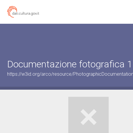
Documentazione fotografica 1
https://w3id.org/arco/resource/PhotographicDocumentati