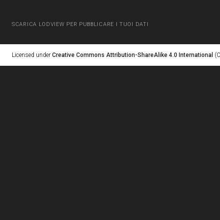
SCARICA LODVIEW PER PUBBLICARE I TUOI DATI
Licensed under
Creative Commons Attribution-ShareAlike 4.0 International
(C