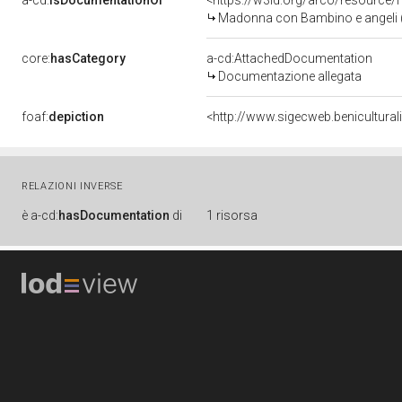
a-cd:
isDocumentationOf
<https://w3id.org/arco/resource/
Madonna con Bambino e angeli (di
core:
hasCategory
a-cd:AttachedDocumentation
Documentazione allegata
foaf:
depiction
<http://www.sigecweb.benicultur
RELAZIONI INVERSE
è
a-cd:
hasDocumentation
di
1 risorsa