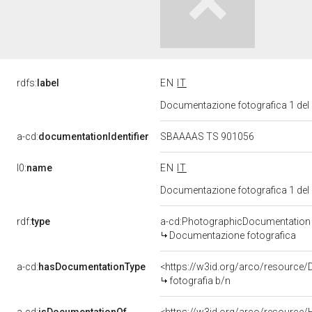
rdfs:
label
EN
IT
Documentazione fotografica 1 del
a-cd:
documentationIdentifier
SBAAAAS TS 901056
l0:
name
EN
IT
Documentazione fotografica 1 del
rdf:
type
a-cd:PhotographicDocumentation
Documentazione fotografica
a-cd:
hasDocumentationType
<https://w3id.org/arco/resource/
fotografia b/n