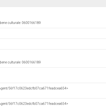
 bene culturale: 0600166189
 bene culturale: 0600166189
e/Agent/56f17c0623edcfb07ca671feadcea654>
e/Agent/56f17c0623edcfb07ca671feadcea654>