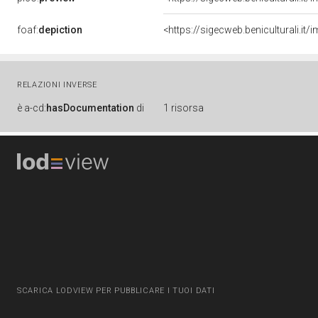
foaf:
depiction
<https://sigecweb.beniculturali.
RELAZIONI INVERSE
è
a-cd:
hasDocumentation
di
1 risorsa
SCARICA LODVIEW PER PUBBLICARE I TUOI DATI