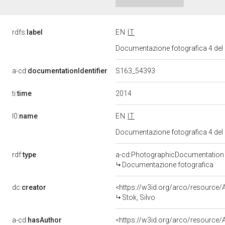
rdfs:
label
EN
IT
Documentazione fotografica 4 del
a-cd:
documentationIdentifier
S163_54393
2014
ti:
time
l0:
name
EN
IT
Documentazione fotografica 4 del
rdf:
type
a-cd:PhotographicDocumentation
Documentazione fotografica
dc:
creator
<https://w3id.org/arco/resourc
Stok, Silvo
a-cd:
hasAuthor
<https://w3id.org/arco/resourc