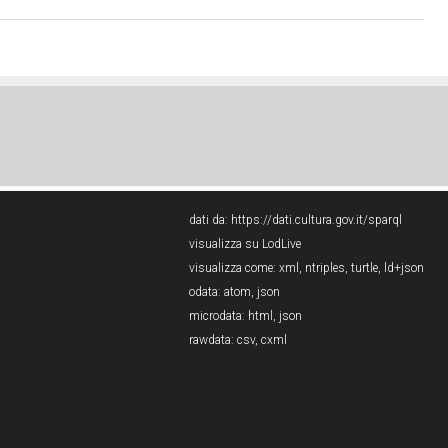
dati da:
https://dati.cultura.gov.it/sparql
visualizza su LodLive
visualizza come:
xml
,
ntriples
,
turtle
,
ld+json
odata:
atom
,
json
microdata:
html
,
json
rawdata:
csv
,
cxml