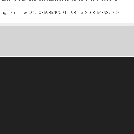
it/images/fullsize/ICCD1035985/ICCD12198153_S163_54393.JPG>