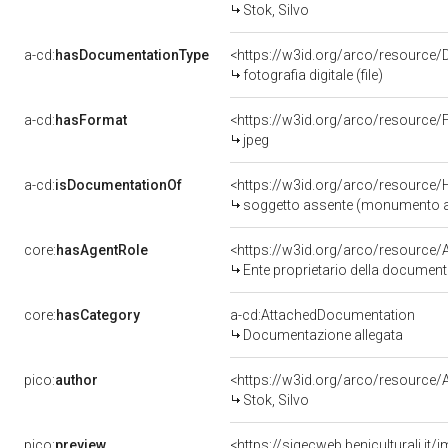
Stok, Silvo
a-cd:
hasDocumentationType
<https://w3id.org/arco/resource/D
fotografia digitale (file)
a-cd:
hasFormat
<https://w3id.org/arco/resource/
jpeg
a-cd:
isDocumentationOf
<https://w3id.org/arco/resource/
soggetto assente (monumento ai c
core:
hasAgentRole
<https://w3id.org/arco/resource
Ente proprietario della documen
core:
hasCategory
a-cd:AttachedDocumentation
Documentazione allegata
pico:
author
<https://w3id.org/arco/resourc
Stok, Silvo
pico:
preview
<https://sigecweb.beniculturali.