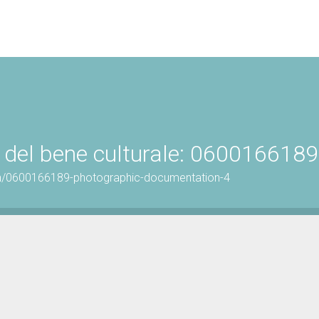
 del bene culturale: 0600166189
on/0600166189-photographic-documentation-4