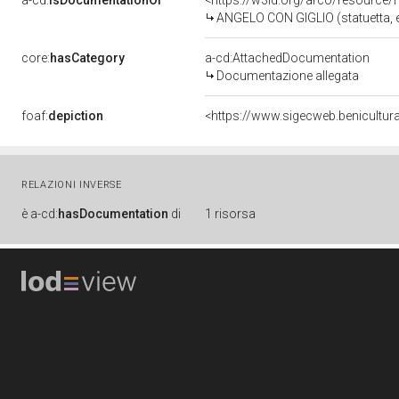
a-cd:
isDocumentationOf
<https://w3id.org/arco/resource/
ANGELO CON GIGLIO (statuetta, 
core:
hasCategory
a-cd:AttachedDocumentation
Documentazione allegata
foaf:
depiction
<https://www.sigecweb.benicultur
RELAZIONI INVERSE
è
a-cd:
hasDocumentation
di
1 risorsa