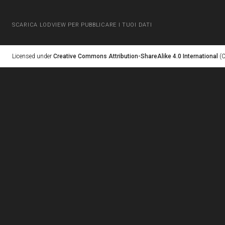
SCARICA LODVIEW PER PUBBLICARE I TUOI DATI
Licensed under
Creative Commons Attribution-ShareAlike 4.0 International
(C