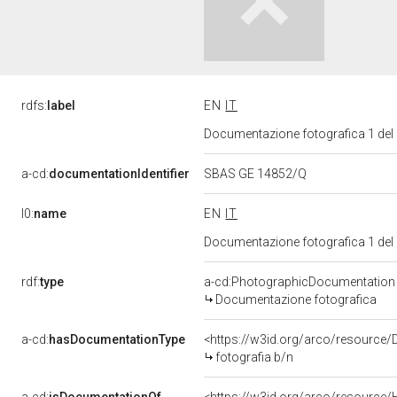
rdfs:
label
EN
IT
Documentazione fotografica 1 del
a-cd:
documentationIdentifier
SBAS GE 14852/Q
l0:
name
EN
IT
Documentazione fotografica 1 del
rdf:
type
a-cd:PhotographicDocumentation
Documentazione fotografica
a-cd:
hasDocumentationType
<https://w3id.org/arco/resource/
fotografia b/n