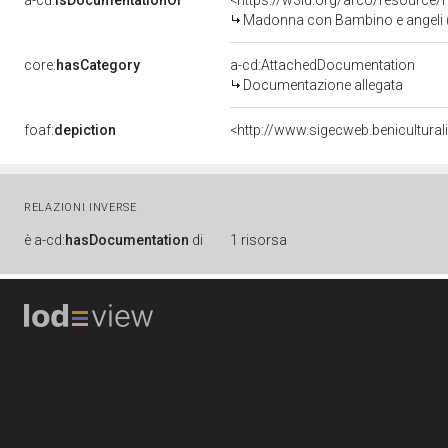
a-cd:
isDocumentationOf
<https://w3id.org/arco/resource/
Madonna con Bambino e angeli (di
core:
hasCategory
a-cd:AttachedDocumentation
Documentazione allegata
foaf:
depiction
<http://www.sigecweb.benicultura
RELAZIONI INVERSE
è
a-cd:
hasDocumentation
di
1 risorsa