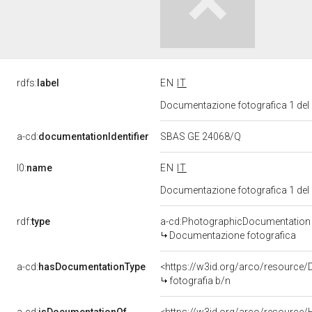
rdfs:
label
EN
IT
Documentazione fotografica 1 del
a-cd:
documentationIdentifier
SBAS GE 24068/Q
l0:
name
EN
IT
Documentazione fotografica 1 del
rdf:
type
a-cd:PhotographicDocumentation
Documentazione fotografica
a-cd:
hasDocumentationType
<https://w3id.org/arco/resource/
fotografia b/n