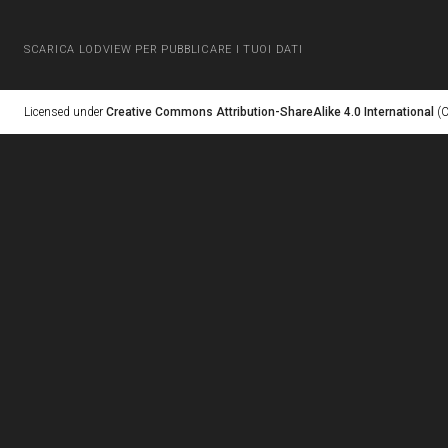
SCARICA LODVIEW PER PUBBLICARE I TUOI DATI
Licensed under
Creative Commons Attribution-ShareAlike 4.0 International
(C