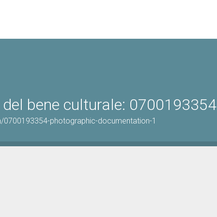
 del bene culturale: 0700193354
on/0700193354-photographic-documentation-1