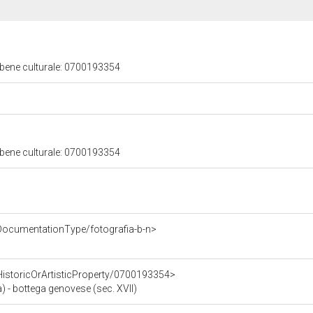
 bene culturale: 0700193354
 bene culturale: 0700193354
DocumentationType/fotografia-b-n>
HistoricOrArtisticProperty/0700193354>
) - bottega genovese (sec. XVII)