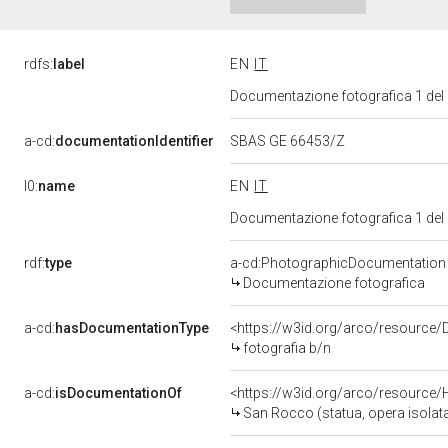
rdfs:
label
EN
IT
Documentazione fotografica 1 del
a-cd:
documentationIdentifier
SBAS GE 66453/Z
l0:
name
EN
IT
Documentazione fotografica 1 del
rdf:
type
a-cd:PhotographicDocumentation
Documentazione fotografica
a-cd:
hasDocumentationType
<https://w3id.org/arco/resource/
fotografia b/n
a-cd:
isDocumentationOf
<https://w3id.org/arco/resource/
San Rocco (statua, opera isolata