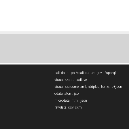
dati da:
https://dati.cultura.gov.it/sparql
visualizza su LodLive
visualizza come:
xml
,
ntriples
,
turtle
,
ld+json
odata:
atom
,
json
microdata:
html
,
json
rawdata:
csv
,
cxml