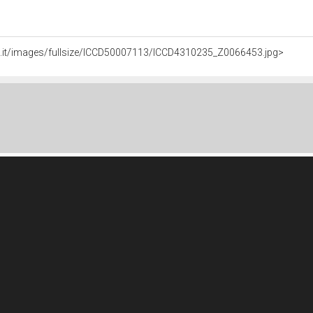
li.it/images/fullsize/ICCD50007113/ICCD4310235_Z0066453.jpg>