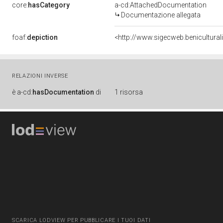
core:
hasCategory
a-cd:AttachedDocumentation
Documentazione allegata
foaf:
depiction
<http://www.sigecweb.benicultura
RELAZIONI INVERSE
è
a-cd:
hasDocumentation
di
1 risorsa
SCARICA LODVIEW PER PUBBLICARE I TUOI DATI