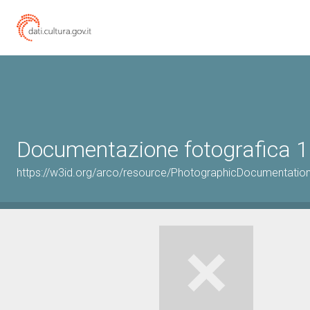
Documentazione fotografica 1
https://w3id.org/arco/resource/PhotographicDocumentati