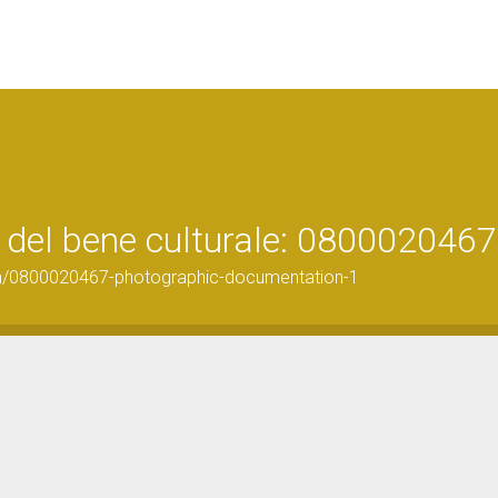
 del bene culturale: 0800020467
on/0800020467-photographic-documentation-1