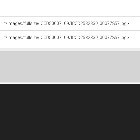
ali.it/images/fullsize/ICCD50007109/ICCD2532339_00077857.jpg>
ali.it/images/fullsize/ICCD50007109/ICCD2532339_00077857.jpg>