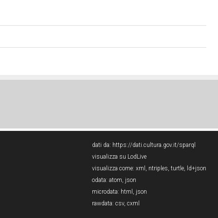
dati da:
https://dati.cultura.gov.it/sparql
visualizza su LodLive
visualizza come:
xml
,
ntriples
,
turtle
,
ld+json
odata:
atom
,
json
microdata:
html
,
json
rawdata:
csv
,
cxml