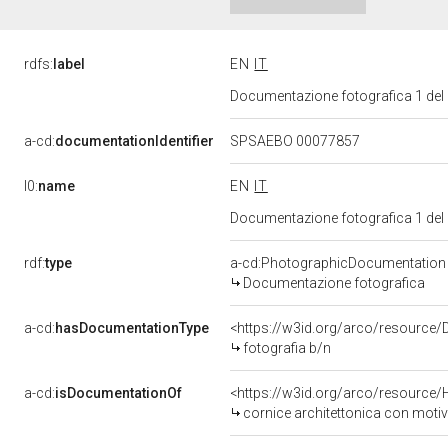
rdfs:
label
EN
IT
Documentazione fotografica 1 del
a-cd:
documentationIdentifier
SPSAEBO 00077857
l0:
name
EN
IT
Documentazione fotografica 1 del
rdf:
type
a-cd:PhotographicDocumentation
Documentazione fotografica
a-cd:
hasDocumentationType
<https://w3id.org/arco/resource/
fotografia b/n
a-cd:
isDocumentationOf
<https://w3id.org/arco/resource/
cornice architettonica con motivi 