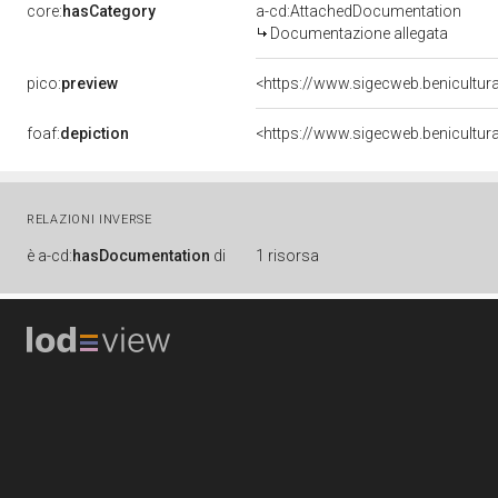
core:
hasCategory
a-cd:AttachedDocumentation
Documentazione allegata
pico:
preview
<https://www.sigecweb.benicultur
foaf:
depiction
<https://www.sigecweb.benicultur
RELAZIONI INVERSE
è
a-cd:
hasDocumentation
di
1 risorsa