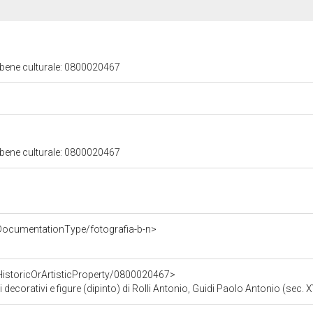
 bene culturale: 0800020467
 bene culturale: 0800020467
DocumentationType/fotografia-b-n>
HistoricOrArtisticProperty/0800020467>
decorativi e figure (dipinto) di Rolli Antonio, Guidi Paolo Antonio (sec. X