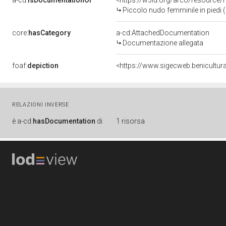
a-cd:
isDocumentationOf
<https://w3id.org/arco/resource/
Piccolo nudo femminile in piedi 
core:
hasCategory
a-cd:AttachedDocumentation
Documentazione allegata
foaf:
depiction
<https://www.sigecweb.benicultur
RELAZIONI INVERSE
è
a-cd:
hasDocumentation
di
1 risorsa