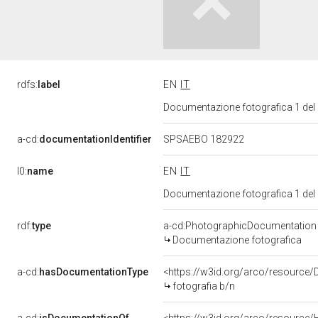
rdfs:
label
EN
IT
Documentazione fotografica 1 del
a-cd:
documentationIdentifier
SPSAEBO 182922
l0:
name
EN
IT
Documentazione fotografica 1 del
rdf:
type
a-cd:PhotographicDocumentation
Documentazione fotografica
a-cd:
hasDocumentationType
<https://w3id.org/arco/resource/
fotografia b/n