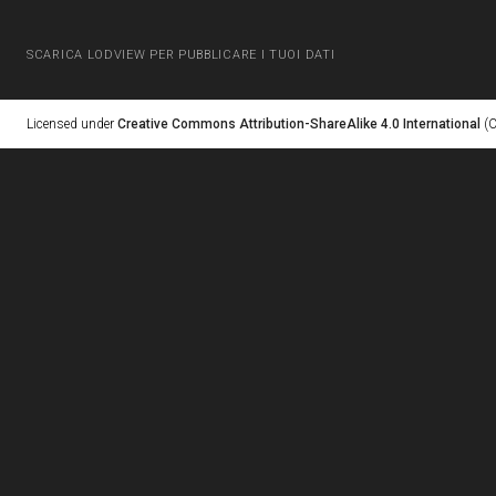
SCARICA LODVIEW PER PUBBLICARE I TUOI DATI
Licensed under
Creative Commons Attribution-ShareAlike 4.0 International
(C