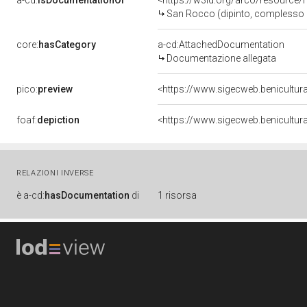
a-cd:
isDocumentationOf
<https://w3id.org/arco/resource/
San Rocco (dipinto, complesso d
core:
hasCategory
a-cd:AttachedDocumentation
Documentazione allegata
pico:
preview
<https://www.sigecweb.benicultu
foaf:
depiction
<https://www.sigecweb.benicultu
RELAZIONI INVERSE
è
a-cd:
hasDocumentation
di
1 risorsa