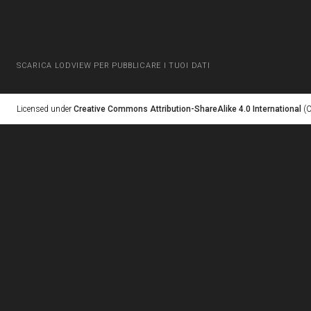
SCARICA LODVIEW PER PUBBLICARE I TUOI DATI
Licensed under
Creative Commons Attribution-ShareAlike 4.0 International
(C