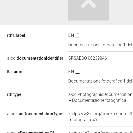
rdfs:
label
EN
IT
Documentazione fotografica 1 del
a-cd:
documentationIdentifier
SPSAEBO 00239846
l0:
name
EN
IT
Documentazione fotografica 1 del
rdf:
type
a-cd:PhotographicDocumentation
Documentazione fotografica
a-cd:
hasDocumentationType
<https://w3id.org/arco/resource/
fotografia b/n