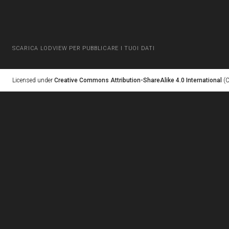
SCARICA LODVIEW PER PUBBLICARE I TUOI DATI
Licensed under
Creative Commons Attribution-ShareAlike 4.0 International
(C