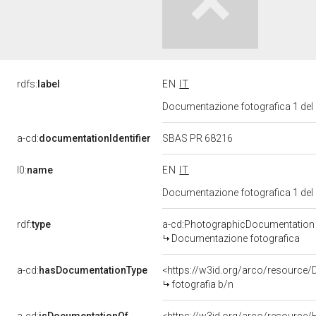
rdfs:
label
EN
IT
Documentazione fotografica 1 del
a-cd:
documentationIdentifier
SBAS PR 68216
l0:
name
EN
IT
Documentazione fotografica 1 del
rdf:
type
a-cd:PhotographicDocumentation
Documentazione fotografica
a-cd:
hasDocumentationType
<https://w3id.org/arco/resource/
fotografia b/n