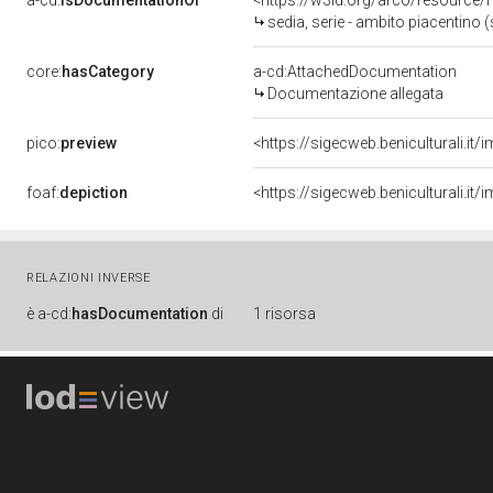
a-cd:
isDocumentationOf
<https://w3id.org/arco/resource/
sedia, serie - ambito piacentino (
core:
hasCategory
a-cd:AttachedDocumentation
Documentazione allegata
pico:
preview
<https://sigecweb.beniculturali.
foaf:
depiction
<https://sigecweb.beniculturali.
RELAZIONI INVERSE
è
a-cd:
hasDocumentation
di
1 risorsa