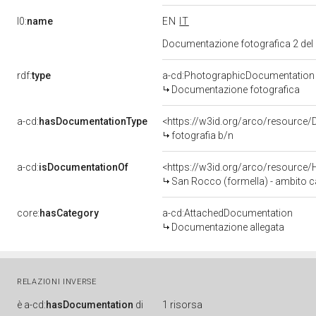
l0:
name
EN
IT
Documentazione fotografica 2 del
rdf:
type
a-cd:PhotographicDocumentation
Documentazione fotografica
a-cd:
hasDocumentationType
<https://w3id.org/arco/resource/
fotografia b/n
a-cd:
isDocumentationOf
<https://w3id.org/arco/resource/
San Rocco (formella) - ambito car
core:
hasCategory
a-cd:AttachedDocumentation
Documentazione allegata
RELAZIONI INVERSE
è
a-cd:
hasDocumentation
di
1 risorsa