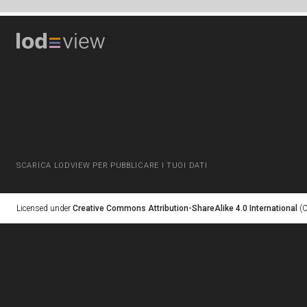
SCARICA LODVIEW PER PUBBLICARE I TUOI DATI
Licensed under
Creative Commons Attribution-ShareAlike 4.0 International
(C