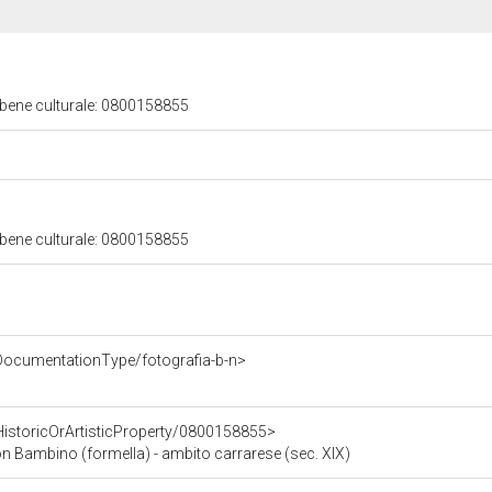
 bene culturale: 0800158855
 bene culturale: 0800158855
DocumentationType/fotografia-b-n>
HistoricOrArtisticProperty/0800158855>
 Bambino (formella) - ambito carrarese (sec. XIX)