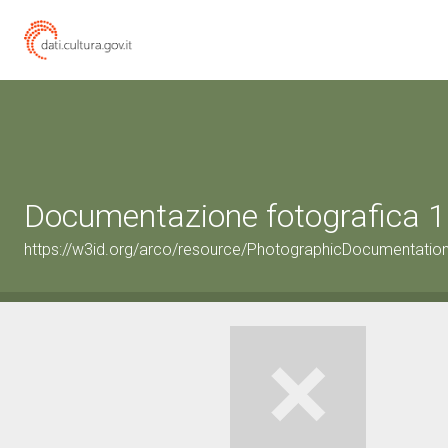
Documentazione fotografica 1
https://w3id.org/arco/resource/PhotographicDocumentati