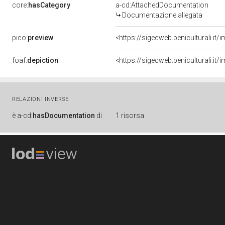
core:
hasCategory
a-cd:AttachedDocumentation
Documentazione allegata
pico:
preview
<https://sigecweb.beniculturali.
foaf:
depiction
<https://sigecweb.beniculturali.
RELAZIONI INVERSE
è
a-cd:
hasDocumentation
di
1 risorsa