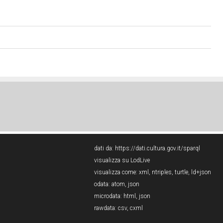
dati da:
https://dati.cultura.gov.it/sparql
visualizza su LodLive
visualizza come:
xml
,
ntriples
,
turtle
,
ld+json
odata:
atom
,
json
microdata:
html
,
json
rawdata:
csv
,
cxml