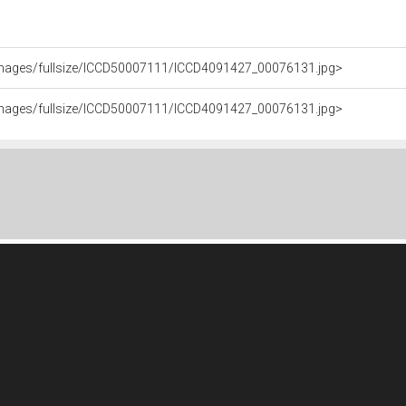
it/images/fullsize/ICCD50007111/ICCD4091427_00076131.jpg>
it/images/fullsize/ICCD50007111/ICCD4091427_00076131.jpg>