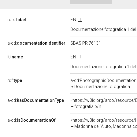
rdfs:
label
EN
IT
Documentazione fotografica 1 del
a-cd:
documentationIdentifier
SBAS PR 76131
l0:
name
EN
IT
Documentazione fotografica 1 del
rdf:
type
a-cd:PhotographicDocumentation
Documentazione fotografica
a-cd:
hasDocumentationType
<https://w3id.org/arco/resource/
fotografia b/n
a-cd:
isDocumentationOf
<https://w3id.org/arco/resource/
Madonna dell'Aiuto, Madonna con