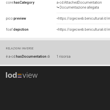
core:
hasCategory
a-cd:AttachedDocumentation
Documentazione allegata
pico:
preview
<https://sigecweb.beniculturali.
foaf:
depiction
<https://sigecweb.beniculturali.
RELAZIONI INVERSE
è
a-cd:
hasDocumentation
di
1 risorsa