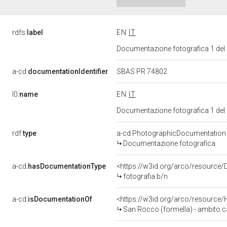
rdfs:
label
EN
IT
Documentazione fotografica 1 del
a-cd:
documentationIdentifier
SBAS PR 74802
l0:
name
EN
IT
Documentazione fotografica 1 del
rdf:
type
a-cd:PhotographicDocumentation
Documentazione fotografica
a-cd:
hasDocumentationType
<https://w3id.org/arco/resource/
fotografia b/n
a-cd:
isDocumentationOf
<https://w3id.org/arco/resource/
San Rocco (formella) - ambito ca