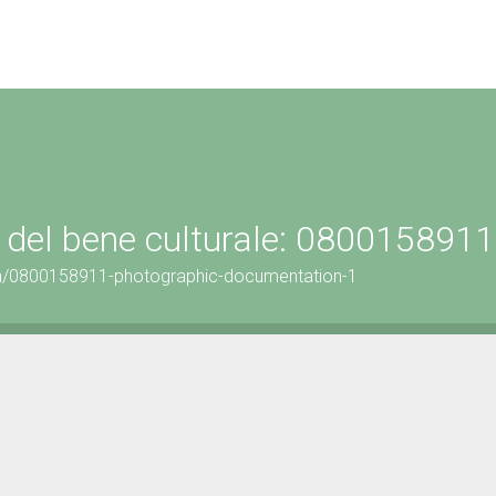
 del bene culturale: 0800158911
on/0800158911-photographic-documentation-1