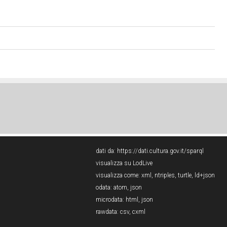
dati da:
https://dati.cultura.gov.it/sparql
visualizza su LodLive
visualizza come:
xml
,
ntriples
,
turtle
,
ld+json
odata:
atom
,
json
microdata:
html
,
json
rawdata:
csv
,
cxml