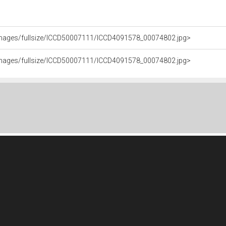
it/images/fullsize/ICCD50007111/ICCD4091578_00074802.jpg>
it/images/fullsize/ICCD50007111/ICCD4091578_00074802.jpg>