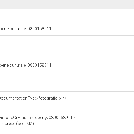
 bene culturale: 0800158911
 bene culturale: 0800158911
DocumentationType/fotografia-b-n>
HistoricOrArtisticProperty/0800158911>
rrarese (sec. XIX)