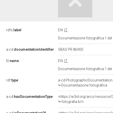
rdfs:
label
EN
IT
Documentazione fotografica 1 del
a-cd:
documentationIdentifier
SBAS PR 86900
l0:
name
EN
IT
Documentazione fotografica 1 del
rdf:
type
a-cd:PhotographicDocumentation
Documentazione fotografica
a-cd:
hasDocumentationType
<https://w3id.org/arco/resource/
fotografia b/n