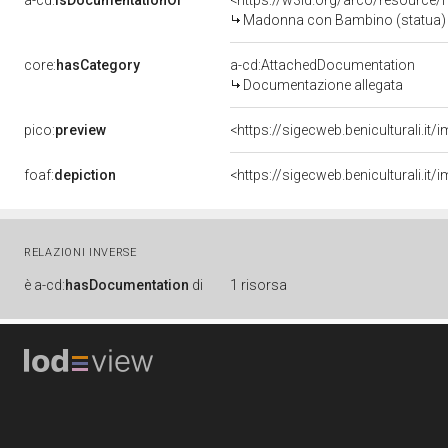
a-cd:
isDocumentationOf
<https://w3id.org/arco/resource/
Madonna con Bambino (statua) -
core:
hasCategory
a-cd:AttachedDocumentation
Documentazione allegata
pico:
preview
<https://sigecweb.beniculturali.
foaf:
depiction
<https://sigecweb.beniculturali.
RELAZIONI INVERSE
è
a-cd:
hasDocumentation
di
1 risorsa