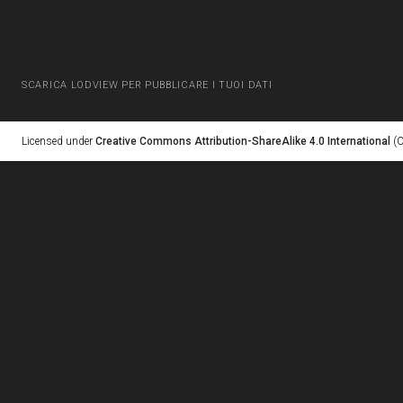
SCARICA LODVIEW PER PUBBLICARE I TUOI DATI
Licensed under
Creative Commons Attribution-ShareAlike 4.0 International
(C