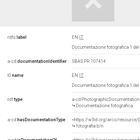
rdfs:
label
EN
IT
Documentazione fotografica 1 del
a-cd:
documentationIdentifier
SBAS PR 107414
l0:
name
EN
IT
Documentazione fotografica 1 del
rdf:
type
a-cd:PhotographicDocumentation
Documentazione fotografica
a-cd:
hasDocumentationType
<https://w3id.org/arco/resource/
fotografia b/n