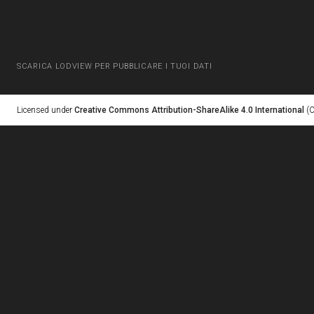
SCARICA LODVIEW PER PUBBLICARE I TUOI DATI
Licensed under
Creative Commons Attribution-ShareAlike 4.0 International
(C