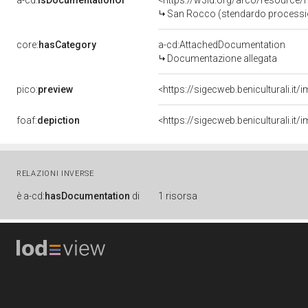
a-cd:
isDocumentationOf
<https://w3id.org/arco/resource/
San Rocco (stendardo procession
core:
hasCategory
a-cd:AttachedDocumentation
Documentazione allegata
pico:
preview
<https://sigecweb.beniculturali.
foaf:
depiction
<https://sigecweb.beniculturali.
RELAZIONI INVERSE
è
a-cd:
hasDocumentation
di
1 risorsa