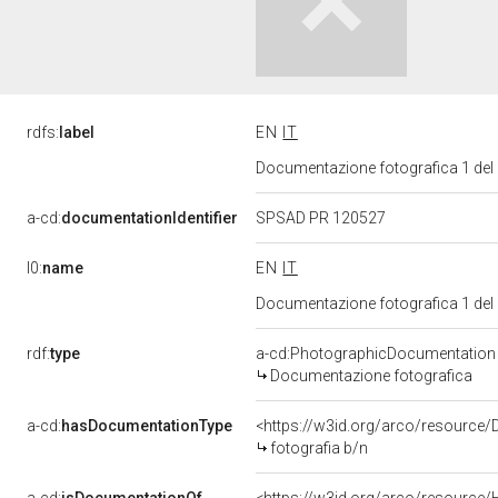
rdfs:
label
EN
IT
Documentazione fotografica 1 del
a-cd:
documentationIdentifier
SPSAD PR 120527
l0:
name
EN
IT
Documentazione fotografica 1 del
rdf:
type
a-cd:PhotographicDocumentation
Documentazione fotografica
a-cd:
hasDocumentationType
<https://w3id.org/arco/resource/
fotografia b/n