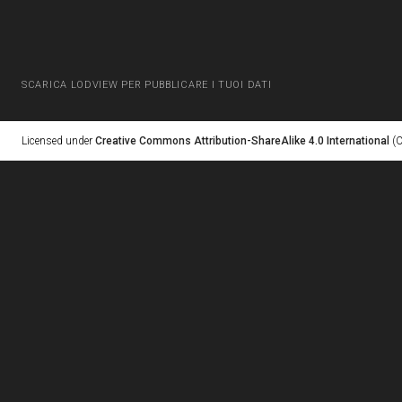
SCARICA LODVIEW PER PUBBLICARE I TUOI DATI
Licensed under
Creative Commons Attribution-ShareAlike 4.0 International
(C