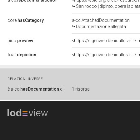
a-cd:
isDocumentationOf
<https://w3id.org/arco/resource/
San rocco (dipinto, opera isolat
core:
hasCategory
a-cd:AttachedDocumentation
Documentazione allegata
pico:
preview
<https://sigecweb.beniculturali.
foaf:
depiction
<https://sigecweb.beniculturali.
RELAZIONI INVERSE
è
a-cd:
hasDocumentation
di
1 risorsa