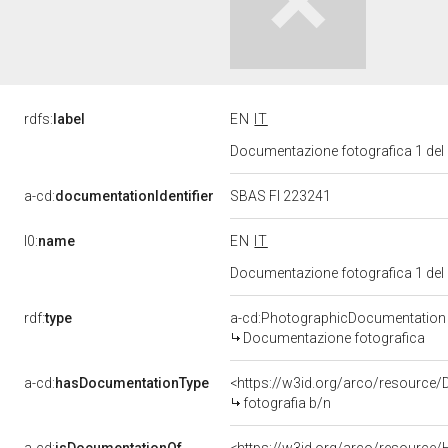
rdfs:
label
EN
IT
Documentazione fotografica 1 del
a-cd:
documentationIdentifier
SBAS FI 223241
l0:
name
EN
IT
Documentazione fotografica 1 del
rdf:
type
a-cd:PhotographicDocumentation
Documentazione fotografica
a-cd:
hasDocumentationType
<https://w3id.org/arco/resource/
fotografia b/n