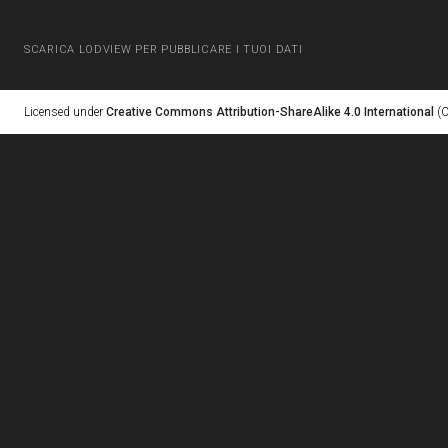
SCARICA LODVIEW PER PUBBLICARE I TUOI DATI
Licensed under
Creative Commons Attribution-ShareAlike 4.0 International
(C