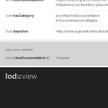
a-cd:
isDocumentationOf
<https://w3id.org/arco/resource/
Madonna con Bambino (placchetta
core:
hasCategory
a-cd:AttachedDocumentation
Documentazione allegata
foaf:
depiction
<http://www.sigecweb.benicultura
RELAZIONI INVERSE
è
a-cd:
hasDocumentation
di
1 risorsa