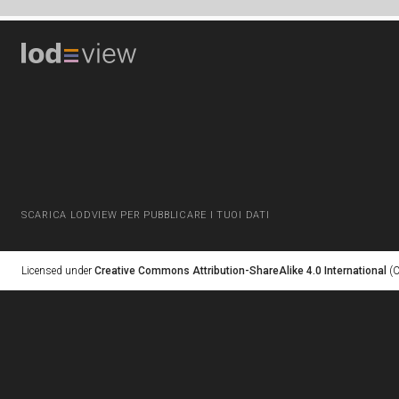
SCARICA LODVIEW PER PUBBLICARE I TUOI DATI
Licensed under
Creative Commons Attribution-ShareAlike 4.0 International
(C