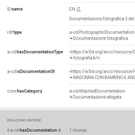
l0:
name
EN
IT
Documentazione fotografica 2 del
rdf:
type
a-cd:PhotographicDocumentation
Documentazione fotografica
a-cd:
hasDocumentationType
<https://w3id.org/arco/resource/
fotografia b/n
a-cd:
isDocumentationOf
<https://w3id.org/arco/resource/
MADONNA CON BAMBINO E ANGELI (d
core:
hasCategory
a-cd:AttachedDocumentation
Documentazione allegata
RELAZIONI INVERSE
è
a-cd:
hasDocumentation
di
1 risorsa