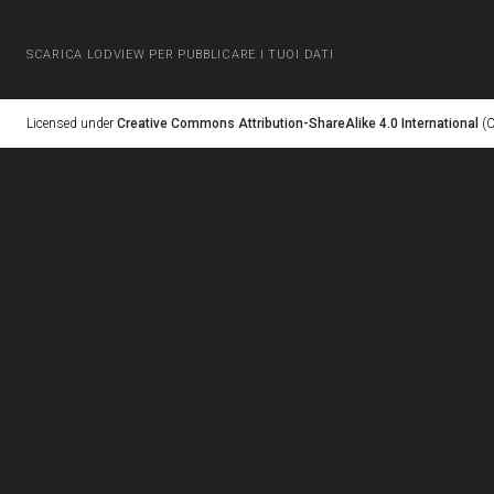
SCARICA LODVIEW PER PUBBLICARE I TUOI DATI
Licensed under
Creative Commons Attribution-ShareAlike 4.0 International
(C