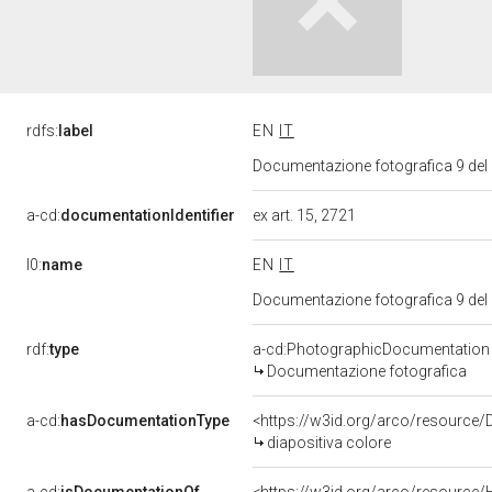
rdfs:
label
EN
IT
Documentazione fotografica 9 del
a-cd:
documentationIdentifier
ex art. 15, 2721
l0:
name
EN
IT
Documentazione fotografica 9 del
rdf:
type
a-cd:PhotographicDocumentation
Documentazione fotografica
a-cd:
hasDocumentationType
<https://w3id.org/arco/resource/
diapositiva colore