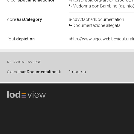
a-cd:
isDocumentationOf
<https://w3id.org/arco/resource/
Madonna con Bambino (dipinto) di
core:
hasCategory
a-cd:AttachedDocumentation
Documentazione allegata
foaf:
depiction
<http://www.sigecweb.benicultur
RELAZIONI INVERSE
è
a-cd:
hasDocumentation
di
1 risorsa