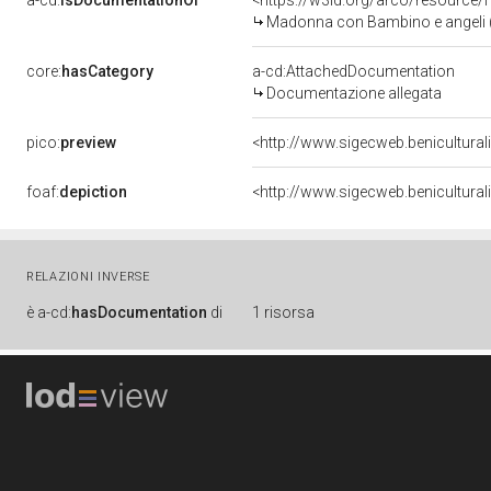
a-cd:
isDocumentationOf
<https://w3id.org/arco/resource/
Madonna con Bambino e angeli (dip
core:
hasCategory
a-cd:AttachedDocumentation
Documentazione allegata
pico:
preview
<http://www.sigecweb.benicultura
foaf:
depiction
<http://www.sigecweb.benicultura
RELAZIONI INVERSE
è
a-cd:
hasDocumentation
di
1 risorsa