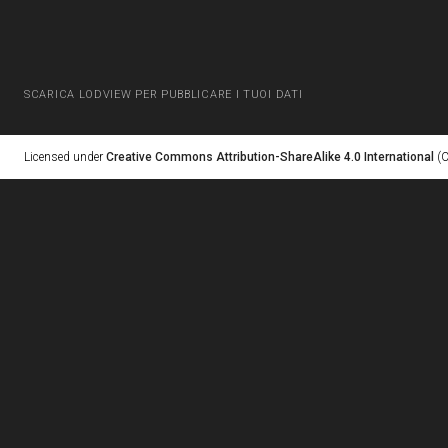
SCARICA LODVIEW PER PUBBLICARE I TUOI DATI
Licensed under
Creative Commons Attribution-ShareAlike 4.0 International
(C