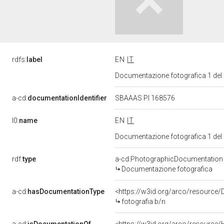
rdfs:
label
EN
IT
Documentazione fotografica 1 del
a-cd:
documentationIdentifier
SBAAAS PI 168576
l0:
name
EN
IT
Documentazione fotografica 1 del
rdf:
type
a-cd:PhotographicDocumentation
Documentazione fotografica
a-cd:
hasDocumentationType
<https://w3id.org/arco/resource/
fotografia b/n