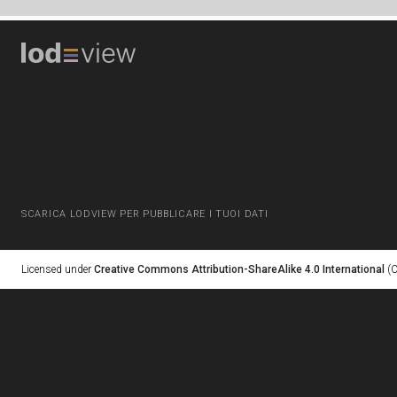
SCARICA LODVIEW PER PUBBLICARE I TUOI DATI
Licensed under
Creative Commons Attribution-ShareAlike 4.0 International
(C