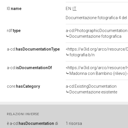
l0:
name
EN
IT
Documentazione fotografica 4 del
rdf:
type
a-cd:PhotographicDocumentation
Documentazione fotografica
a-cd:
hasDocumentationType
<https://w3id.org/arco/resource/
fotografia b/n
a-cd:
isDocumentationOf
<https://w3id.org/arco/resource/
Madonna con Bambino (rilievo) d
core:
hasCategory
a-cd:ExistingDocumentation
Documentazione esistente
RELAZIONI INVERSE
è
a-cd:
hasDocumentation
di
1 risorsa