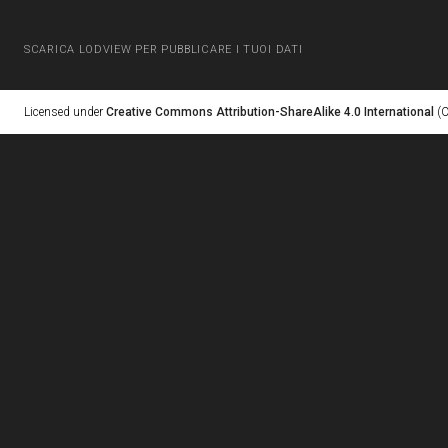
SCARICA LODVIEW PER PUBBLICARE I TUOI DATI
Licensed under
Creative Commons Attribution-ShareAlike 4.0 International
(C