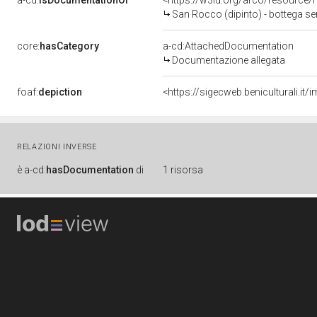
a-cd:
isDocumentationOf
<https://w3id.org/arco/resource/
San Rocco (dipinto) - bottega sen
core:
hasCategory
a-cd:AttachedDocumentation
Documentazione allegata
foaf:
depiction
<https://sigecweb.beniculturali.
RELAZIONI INVERSE
è
a-cd:
hasDocumentation
di
1 risorsa