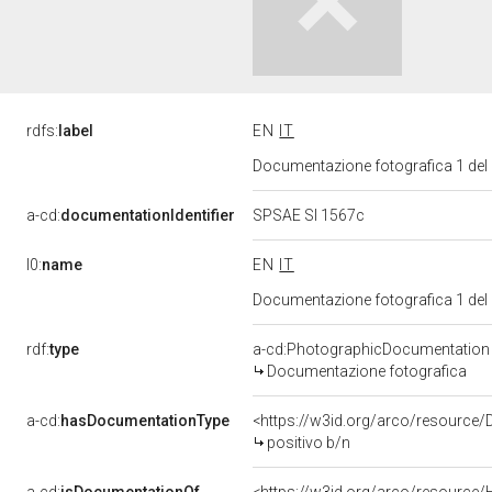
rdfs:
label
EN
IT
Documentazione fotografica 1 del
a-cd:
documentationIdentifier
SPSAE SI 1567c
l0:
name
EN
IT
Documentazione fotografica 1 del
rdf:
type
a-cd:PhotographicDocumentation
Documentazione fotografica
a-cd:
hasDocumentationType
<https://w3id.org/arco/resource
positivo b/n