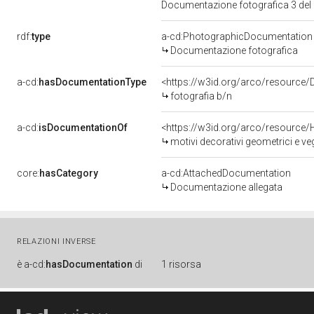
Documentazione fotografica 3 del
rdf:
type
a-cd:PhotographicDocumentation
Documentazione fotografica
a-cd:
hasDocumentationType
<https://w3id.org/arco/resource/
fotografia b/n
a-cd:
isDocumentationOf
<https://w3id.org/arco/resource/
motivi decorativi geometrici e ve
core:
hasCategory
a-cd:AttachedDocumentation
Documentazione allegata
RELAZIONI INVERSE
è
a-cd:
hasDocumentation
di
1 risorsa