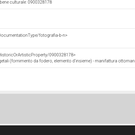
 bene culturale: 0900328178
DocumentationType/fotografia-b-n>
HistoricOrArtisticProperty/0900328178>
getali (fornimento da fodero, elemento d'insieme) - manifattura ottomana