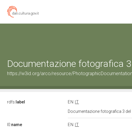
Documentazione fotografica 3
https://w3id.org/arco/resource/PhotographicDocumentati
rdfs:
label
EN
IT
Documentazione fotografica 3 del
l0:
name
EN
IT