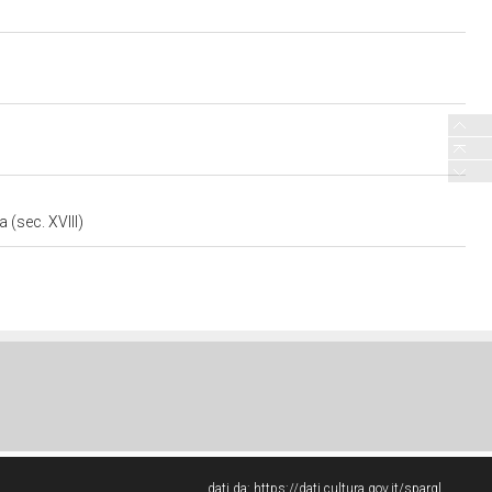
 (sec. XVIII)
dati da:
https://dati.cultura.gov.it/sparql