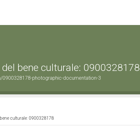
 del bene culturale: 0900328178
on/0900328178-photographic-documentation-3
 bene culturale: 0900328178