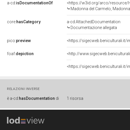
a-cd:
isDocumentationOf
<https://w3id.org/arco/resource/
Madonna del Carmelo, Madonna c
core:
hasCategory
a-cd:AttachedDocumentation
Documentazione allegata
pico:
preview
<https://sigecweb.beniculturali.
foaf:
depiction
<http://www.sigecweb.benicultura
<https://sigecweb.beniculturali.
RELAZIONI INVERSE
è
a-cd:
hasDocumentation
di
1 risorsa