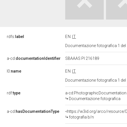
rdfs:
label
EN
IT
Documentazione fotografica 1 del
a-cd:
documentationIdentifier
SBAAAS PI 216189
l0:
name
EN
IT
Documentazione fotografica 1 del
rdf:
type
a-cd:PhotographicDocumentation
Documentazione fotografica
a-cd:
hasDocumentationType
<https://w3id.org/arco/resource/
fotografia b/n