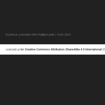
SCARICA LODVIEW PER PUBBLICARE I TUOI DATI
Licensed under
Creative Commons Attribution-ShareAlike 4.0 International
(C