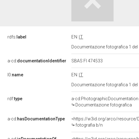
rdfs:
label
EN
IT
Documentazione fotografica 1 del
a-cd:
documentationIdentifier
SBAS FI 474533
l0:
name
EN
IT
Documentazione fotografica 1 del
rdf:
type
a-cd:PhotographicDocumentation
Documentazione fotografica
a-cd:
hasDocumentationType
<https://w3id.org/arco/resource/
fotografia b/n