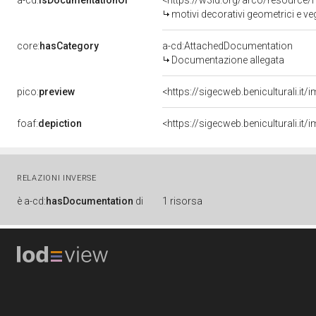
a-cd:
isDocumentationOf
<https://w3id.org/arco/resource/
motivi decorativi geometrici e ve
core:
hasCategory
a-cd:AttachedDocumentation
Documentazione allegata
pico:
preview
<https://sigecweb.beniculturali.
foaf:
depiction
<https://sigecweb.beniculturali.
RELAZIONI INVERSE
è
a-cd:
hasDocumentation
di
1 risorsa