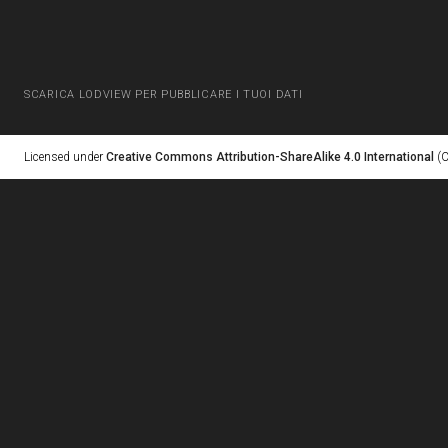
SCARICA LODVIEW PER PUBBLICARE I TUOI DATI
Licensed under
Creative Commons Attribution-ShareAlike 4.0 International
(C