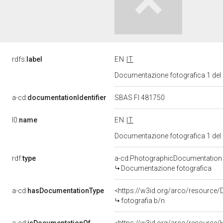
rdfs:
label
EN
IT
Documentazione fotografica 1 del
a-cd:
documentationIdentifier
SBAS FI 481750
l0:
name
EN
IT
Documentazione fotografica 1 del
rdf:
type
a-cd:PhotographicDocumentation
Documentazione fotografica
a-cd:
hasDocumentationType
<https://w3id.org/arco/resource/
fotografia b/n