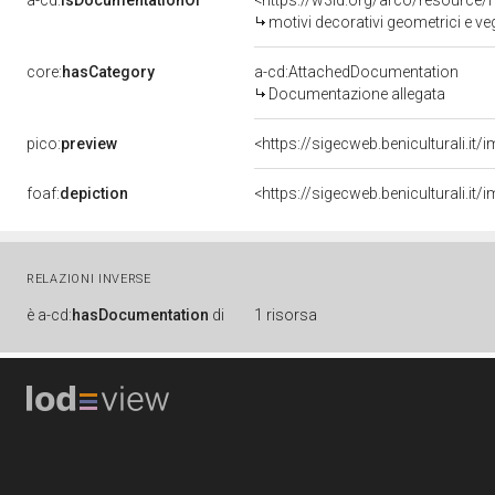
a-cd:
isDocumentationOf
<https://w3id.org/arco/resource/
motivi decorativi geometrici e veg
core:
hasCategory
a-cd:AttachedDocumentation
Documentazione allegata
pico:
preview
<https://sigecweb.beniculturali.
foaf:
depiction
<https://sigecweb.beniculturali.
RELAZIONI INVERSE
è
a-cd:
hasDocumentation
di
1 risorsa