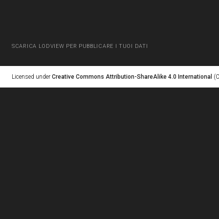
SCARICA LODVIEW PER PUBBLICARE I TUOI DATI
Licensed under
Creative Commons Attribution-ShareAlike 4.0 International
(C