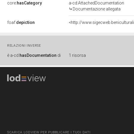
core:
hasCategory
a-cd:AttachedDocumentation
Documentazione allegata
foaf:
depiction
<http://www.sigecweb.benicultura
RELAZIONI INVERSE
è
a-cd:
hasDocumentation
di
1 risorsa
SCARICA LODVIEW PER PUBBLICARE I TUOI DATI