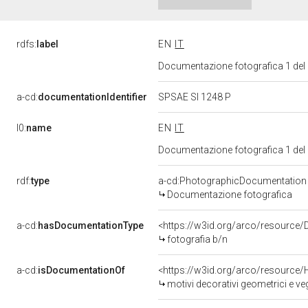
rdfs:
label
EN
IT
Documentazione fotografica 1 del
a-cd:
documentationIdentifier
SPSAE SI 1248 P
l0:
name
EN
IT
Documentazione fotografica 1 del
rdf:
type
a-cd:PhotographicDocumentation
Documentazione fotografica
a-cd:
hasDocumentationType
<https://w3id.org/arco/resource/
fotografia b/n
a-cd:
isDocumentationOf
<https://w3id.org/arco/resource/
motivi decorativi geometrici e ve