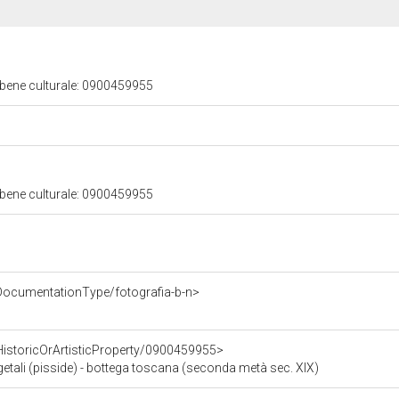
 bene culturale: 0900459955
 bene culturale: 0900459955
DocumentationType/fotografia-b-n>
HistoricOrArtisticProperty/0900459955>
getali (pisside) - bottega toscana (seconda metà sec. XIX)