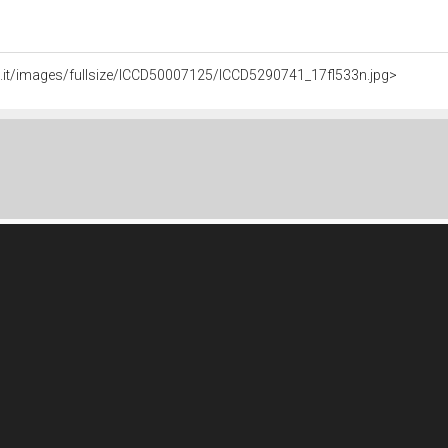
li.it/images/fullsize/ICCD50007125/ICCD5290741_17fl533n.jpg>