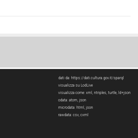
dati da:
https://dati.cultura.gov.it/sparql
visualizza su LodLive
visualizza come:
xml
,
ntriples
,
turtle
,
ld+json
odata:
atom
,
json
microdata:
html
,
json
rawdata:
csv
,
cxml