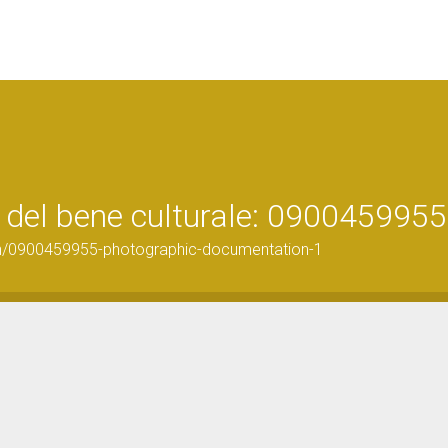
 del bene culturale: 0900459955
on/0900459955-photographic-documentation-1