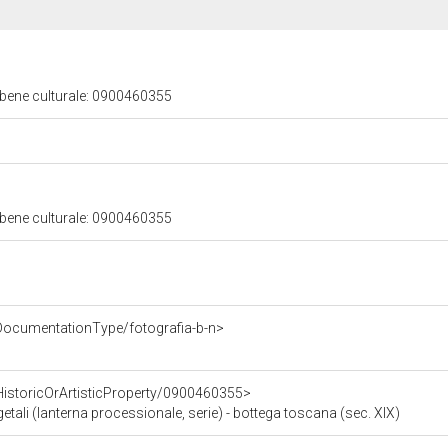
 bene culturale: 0900460355
 bene culturale: 0900460355
DocumentationType/fotografia-b-n>
HistoricOrArtisticProperty/0900460355>
getali (lanterna processionale, serie) - bottega toscana (sec. XIX)