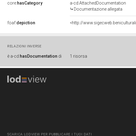
core:
hasCategory
a-cd:AttachedDocumentation
Documentazione allegata
foaf:
depiction
<http://www.sigecweb.benicultura
RELAZIONI INVERSE
è
a-cd:
hasDocumentation
di
1 risorsa
SCARICA LODVIEW PER PUBBLICARE I TUOI DATI