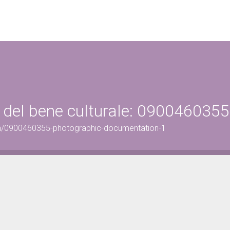
 del bene culturale: 0900460355
on/0900460355-photographic-documentation-1