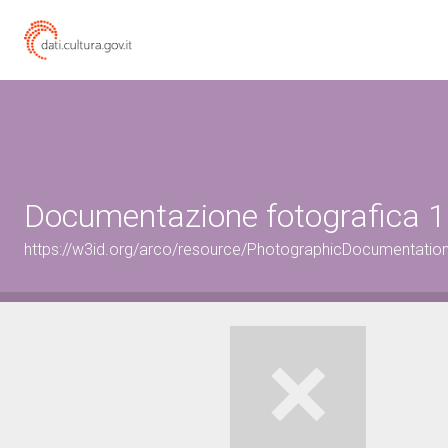
Documentazione fotografica 1
https://w3id.org/arco/resource/PhotographicDocumentati