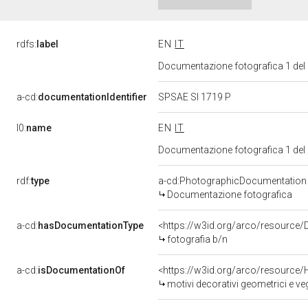
rdfs:
label
EN
IT
Documentazione fotografica 1 del
a-cd:
documentationIdentifier
SPSAE SI 1719 P
l0:
name
EN
IT
Documentazione fotografica 1 del
rdf:
type
a-cd:PhotographicDocumentation
Documentazione fotografica
a-cd:
hasDocumentationType
<https://w3id.org/arco/resource/
fotografia b/n
a-cd:
isDocumentationOf
<https://w3id.org/arco/resource/
motivi decorativi geometrici e ve