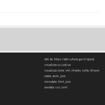
dati da:
https://dati.cultura.gov.it/sparql
visualizza su LodLive
visualizza come:
xml
,
ntriples
,
turtle
,
ld+json
odata:
atom
,
json
microdata:
html
,
json
rawdata:
csv
,
cxml