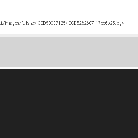
li.it/images/fullsize/ICCD50007125/ICCD5282607_17ee6p25.jpg>