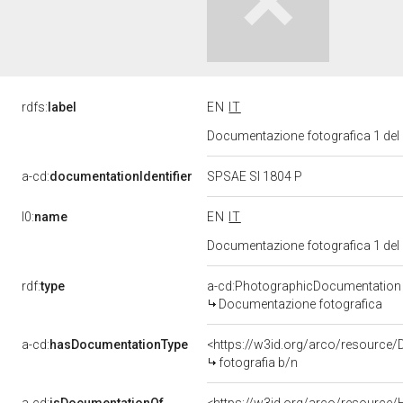
rdfs:
label
EN
IT
Documentazione fotografica 1 del
a-cd:
documentationIdentifier
SPSAE SI 1804 P
l0:
name
EN
IT
Documentazione fotografica 1 del
rdf:
type
a-cd:PhotographicDocumentation
Documentazione fotografica
a-cd:
hasDocumentationType
<https://w3id.org/arco/resource/
fotografia b/n