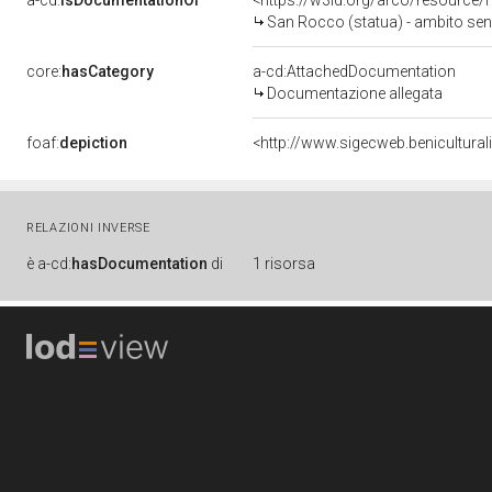
a-cd:
isDocumentationOf
<https://w3id.org/arco/resource/
San Rocco (statua) - ambito sene
core:
hasCategory
a-cd:AttachedDocumentation
Documentazione allegata
foaf:
depiction
<http://www.sigecweb.benicultura
RELAZIONI INVERSE
è
a-cd:
hasDocumentation
di
1 risorsa