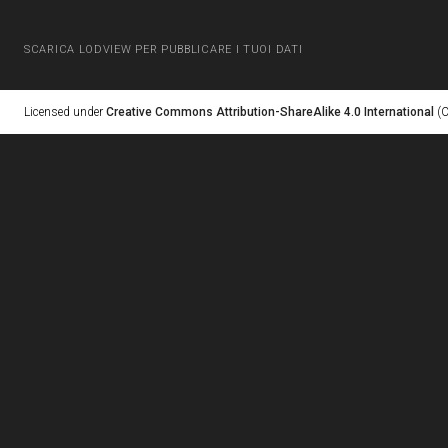
SCARICA LODVIEW PER PUBBLICARE I TUOI DATI
Licensed under
Creative Commons Attribution-ShareAlike 4.0 International
(C