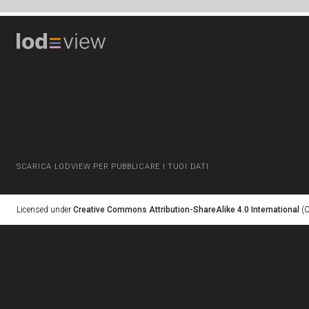
SCARICA LODVIEW PER PUBBLICARE I TUOI DATI
Licensed under
Creative Commons Attribution-ShareAlike 4.0 International
(C