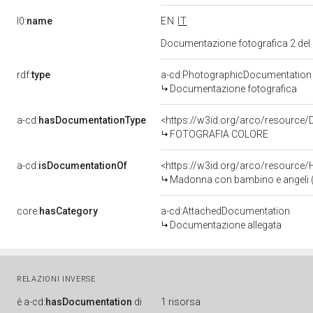
l0:
name
EN
IT
Documentazione fotografica 2 del
rdf:
type
a-cd:PhotographicDocumentation
Documentazione fotografica
a-cd:
hasDocumentationType
<https://w3id.org/arco/resource/
FOTOGRAFIA COLORE
a-cd:
isDocumentationOf
<https://w3id.org/arco/resource/
Madonna con bambino e angeli (ril
core:
hasCategory
a-cd:AttachedDocumentation
Documentazione allegata
RELAZIONI INVERSE
è
a-cd:
hasDocumentation
di
1 risorsa