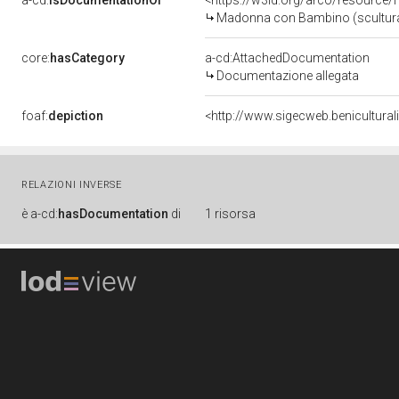
a-cd:
isDocumentationOf
<https://w3id.org/arco/resource/
Madonna con Bambino (scultura)
core:
hasCategory
a-cd:AttachedDocumentation
Documentazione allegata
foaf:
depiction
<http://www.sigecweb.benicultu
RELAZIONI INVERSE
è
a-cd:
hasDocumentation
di
1 risorsa