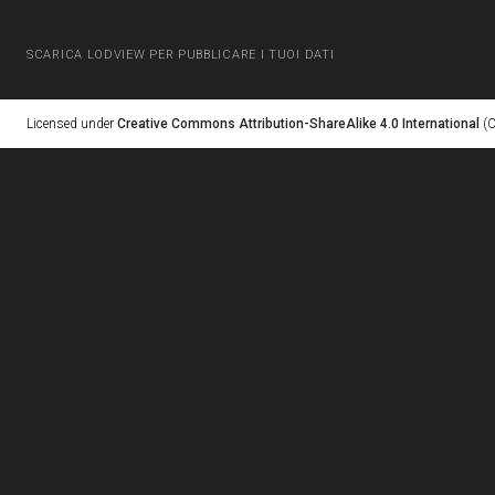
SCARICA LODVIEW PER PUBBLICARE I TUOI DATI
Licensed under
Creative Commons Attribution-ShareAlike 4.0 International
(C