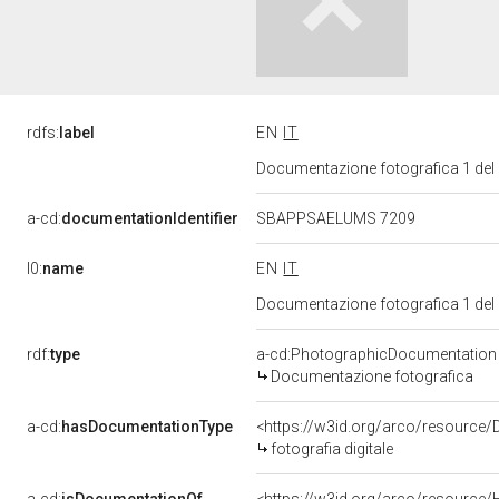
rdfs:
label
EN
IT
Documentazione fotografica 1 del
a-cd:
documentationIdentifier
SBAPPSAELUMS 7209
l0:
name
EN
IT
Documentazione fotografica 1 del
rdf:
type
a-cd:PhotographicDocumentation
Documentazione fotografica
a-cd:
hasDocumentationType
<https://w3id.org/arco/resource/
fotografia digitale