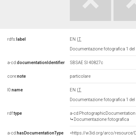
rdfs:
label
EN
IT
Documentazione fotografica 1 del
a-cd:
documentationIdentifier
SBSAE SI 40827c
core:
note
particolare
l0:
name
EN
IT
Documentazione fotografica 1 del
rdf:
type
a-cd:PhotographicDocumentation
Documentazione fotografica
a-cd:
hasDocumentationType
<https://w3id.org/arco/resource/D