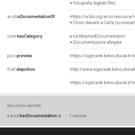
fotografia digitale (file)
a-cd:
isDocumentationOf
<https://w3id.org/arco/resource/
Cristo davanti a Caifa (scomparto
core:
hasCategory
a-cd:AttachedDocumentation
Documentazione allegata
pico:
preview
<https://sigecweb.beniculturali
foaf:
depiction
<http://www.sigecweb.benicultur
<https://sigecweb.beniculturali
RELAZIONI INVERSE
è
a-cd:
hasDocumentation
di
1 risorsa