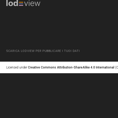
SCARICA LODVIEW PER PUBBLICARE I TUOI DATI
Licensed under
Creative Commons Attribution-ShareAlike 4.0 International
(C