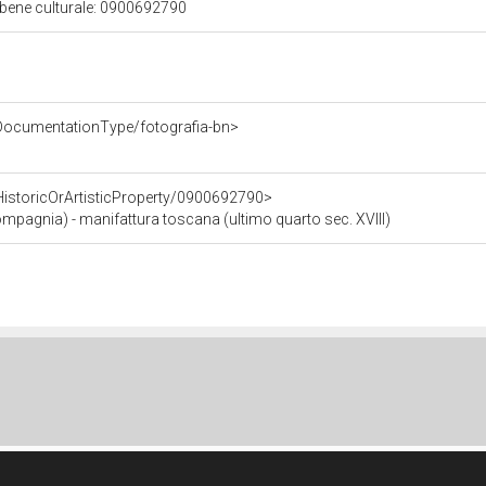
 bene culturale: 0900692790
/DocumentationType/fotografia-bn>
HistoricOrArtisticProperty/0900692790>
ompagnia) - manifattura toscana (ultimo quarto sec. XVIII)