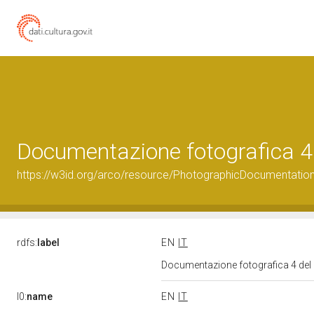
Documentazione fotografica 4
https://w3id.org/arco/resource/PhotographicDocumentati
rdfs:
label
EN
IT
Documentazione fotografica 4 del
l0:
name
EN
IT