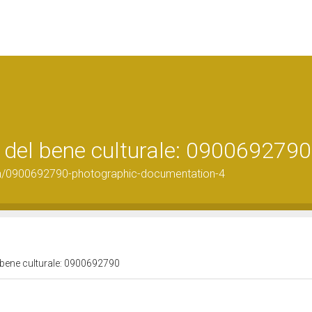
 del bene culturale: 0900692790
on/0900692790-photographic-documentation-4
 bene culturale: 0900692790