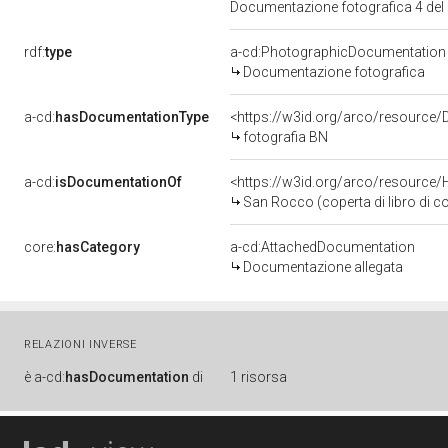
Documentazione fotografica 4 del
rdf:
type
a-cd:PhotographicDocumentation
Documentazione fotografica
a-cd:
hasDocumentationType
<https://w3id.org/arco/resource
fotografia BN
a-cd:
isDocumentationOf
<https://w3id.org/arco/resource/
San Rocco (coperta di libro di c
core:
hasCategory
a-cd:AttachedDocumentation
Documentazione allegata
RELAZIONI INVERSE
è
a-cd:
hasDocumentation
di
1 risorsa