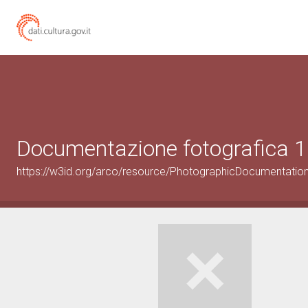
Documentazione fotografica 1
https://w3id.org/arco/resource/PhotographicDocumentati