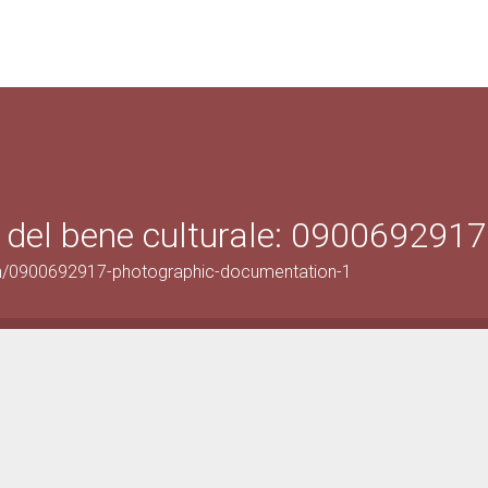
 del bene culturale: 0900692917
on/0900692917-photographic-documentation-1