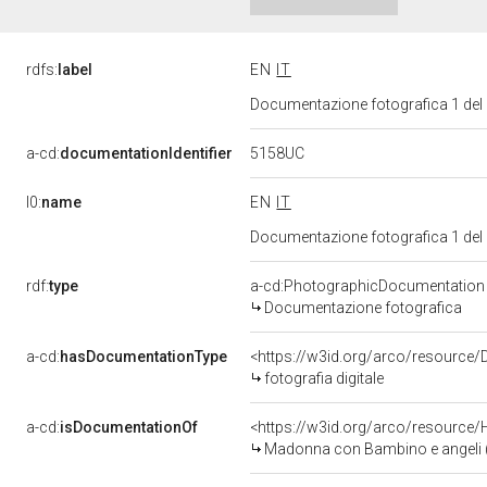
rdfs:
label
EN
IT
Documentazione fotografica 1 del
5158UC
a-cd:
documentationIdentifier
l0:
name
EN
IT
Documentazione fotografica 1 del
rdf:
type
a-cd:PhotographicDocumentation
Documentazione fotografica
a-cd:
hasDocumentationType
<https://w3id.org/arco/resource/
fotografia digitale
a-cd:
isDocumentationOf
<https://w3id.org/arco/resource/
Madonna con Bambino e angeli (ri