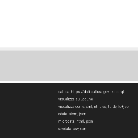
dati da:
https://dati.cultura.gov.it/sparql
visualizza su LodLive
visualizza come:
xml
,
ntriples
,
turtle
,
ld+json
odata:
atom
,
json
microdata:
html
,
json
rawdata:
csv
,
cxml