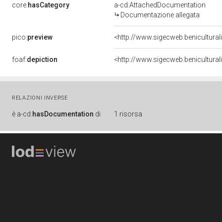
core:
hasCategory
a-cd:AttachedDocumentation
Documentazione allegata
pico:
preview
<http://www.sigecweb.benicultura
foaf:
depiction
<http://www.sigecweb.benicultura
RELAZIONI INVERSE
è
a-cd:
hasDocumentation
di
1 risorsa