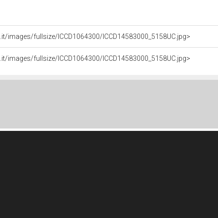
li.it/images/fullsize/ICCD1064300/ICCD14583000_5158UC.jpg>
li.it/images/fullsize/ICCD1064300/ICCD14583000_5158UC.jpg>