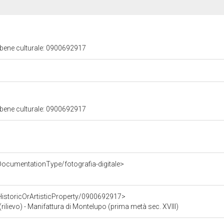
 bene culturale: 0900692917
 bene culturale: 0900692917
DocumentationType/fotografia-digitale>
HistoricOrArtisticProperty/0900692917>
lievo) - Manifattura di Montelupo (prima metà sec. XVIII)