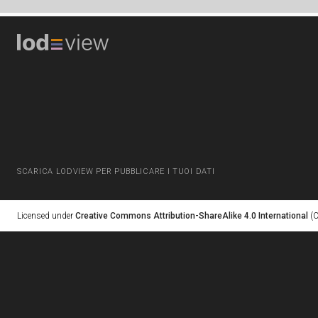
SCARICA LODVIEW PER PUBBLICARE I TUOI DATI
Licensed under
Creative Commons Attribution-ShareAlike 4.0 International
(C