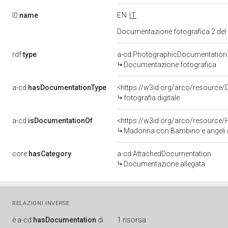
l0:
name
EN
IT
Documentazione fotografica 2 del
rdf:
type
a-cd:PhotographicDocumentation
Documentazione fotografica
a-cd:
hasDocumentationType
<https://w3id.org/arco/resource/
fotografia digitale
a-cd:
isDocumentationOf
<https://w3id.org/arco/resource/
Madonna con Bambino e angeli (ri
core:
hasCategory
a-cd:AttachedDocumentation
Documentazione allegata
RELAZIONI INVERSE
è
a-cd:
hasDocumentation
di
1 risorsa