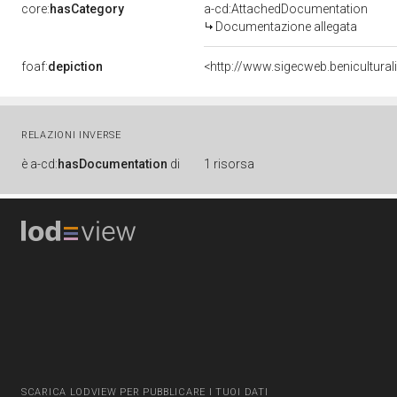
core:
hasCategory
a-cd:AttachedDocumentation
Documentazione allegata
foaf:
depiction
<http://www.sigecweb.benicultura
RELAZIONI INVERSE
è
a-cd:
hasDocumentation
di
1 risorsa
SCARICA LODVIEW PER PUBBLICARE I TUOI DATI