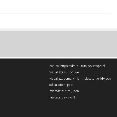
dati da:
https://dati.cultura.gov.it/sparql
visualizza su LodLive
visualizza come:
xml
,
ntriples
,
turtle
,
ld+json
odata:
atom
,
json
microdata:
html
,
json
rawdata:
csv
,
cxml