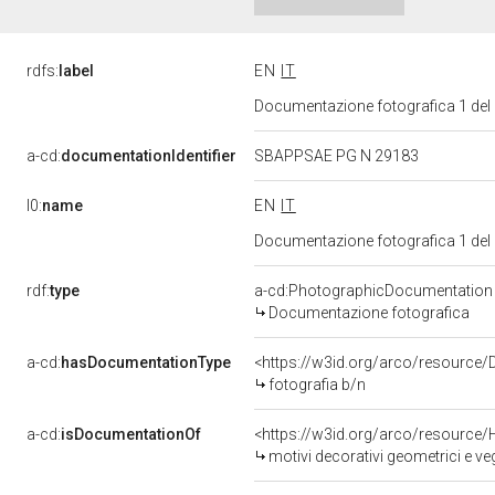
rdfs:
label
EN
IT
Documentazione fotografica 1 del
a-cd:
documentationIdentifier
SBAPPSAE PG N 29183
l0:
name
EN
IT
Documentazione fotografica 1 del
rdf:
type
a-cd:PhotographicDocumentation
Documentazione fotografica
a-cd:
hasDocumentationType
<https://w3id.org/arco/resource/
fotografia b/n
a-cd:
isDocumentationOf
<https://w3id.org/arco/resource/
motivi decorativi geometrici e v