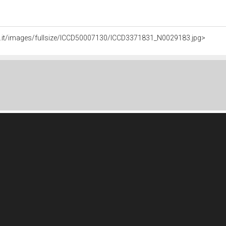
li.it/images/fullsize/ICCD50007130/ICCD3371831_N0029183.jpg>