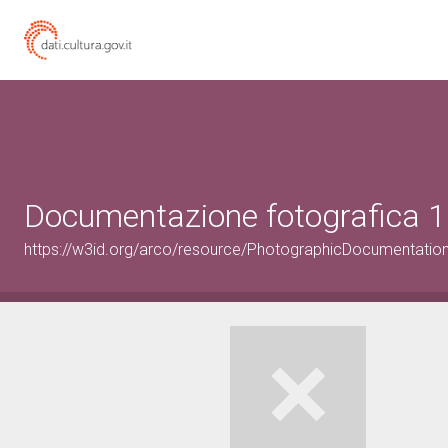
Documentazione fotografica 1
https://w3id.org/arco/resource/PhotographicDocumentati