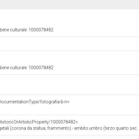
 bene culturale: 1000078482
 bene culturale: 1000078482
DocumentationType/fotografia-b-n>
HistoricOrArtisticProperty/1000078482>
egetali (corona da statua, frammento) - ambito umbro (terzo quarto sec. 