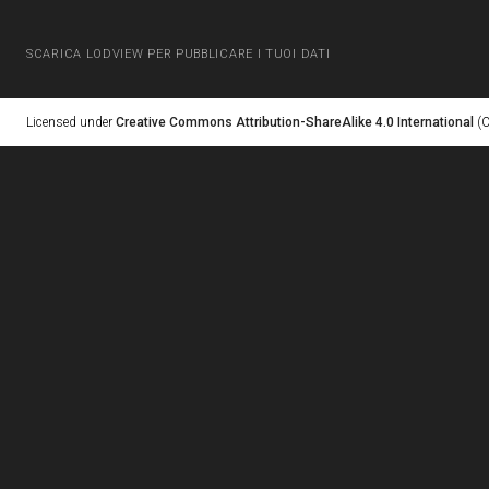
SCARICA LODVIEW PER PUBBLICARE I TUOI DATI
Licensed under
Creative Commons Attribution-ShareAlike 4.0 International
(C