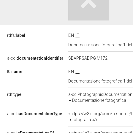
rdfs:
label
EN
IT
Documentazione fotografica 1 del
a-cd:
documentationIdentifier
SBAPPSAE PG M172
l0:
name
EN
IT
Documentazione fotografica 1 del
rdf:
type
a-cd:PhotographicDocumentation
Documentazione fotografica
a-cd:
hasDocumentationType
<https://w3id.org/arco/resource/
fotografia b/n