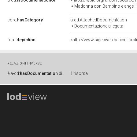
a-cd:
isDocumentationOf
<https://w3id.org/arco/resource/
Madonna con Bambino e angeli (d
core:
hasCategory
a-cd:AttachedDocumentation
Documentazione allegata
foaf:
depiction
<http://www.sigecweb.benicultur
RELAZIONI INVERSE
è
a-cd:
hasDocumentation
di
1 risorsa