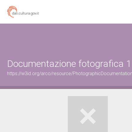
Documentazione fotografica 1
https://w3id.org/arco/resource/PhotographicDocumentati