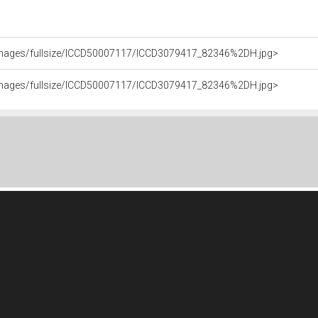
it/images/fullsize/ICCD50007117/ICCD3079417_82346%2DH.jpg>
it/images/fullsize/ICCD50007117/ICCD3079417_82346%2DH.jpg>