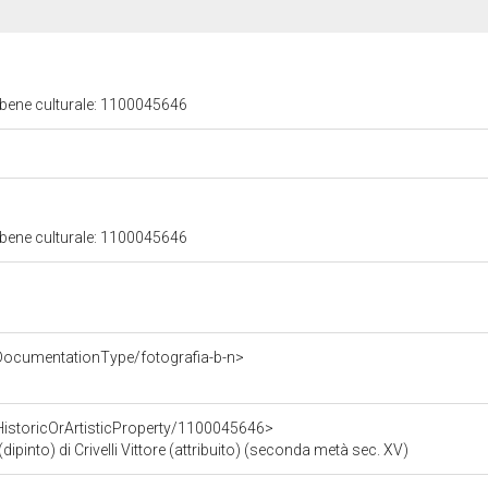
 bene culturale: 1100045646
 bene culturale: 1100045646
DocumentationType/fotografia-b-n>
HistoricOrArtisticProperty/1100045646>
into) di Crivelli Vittore (attribuito) (seconda metà sec. XV)