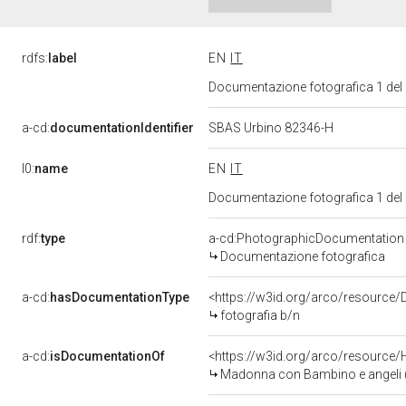
rdfs:
label
EN
IT
Documentazione fotografica 1 del
a-cd:
documentationIdentifier
SBAS Urbino 82346-H
l0:
name
EN
IT
Documentazione fotografica 1 del
rdf:
type
a-cd:PhotographicDocumentation
Documentazione fotografica
a-cd:
hasDocumentationType
<https://w3id.org/arco/resource/
fotografia b/n
a-cd:
isDocumentationOf
<https://w3id.org/arco/resource/
Madonna con Bambino e angeli (dip