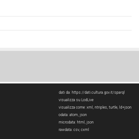
dati da:
https://dati.cultura.gov.it/sparql
visualizza su LodLive
visualizza come:
xml
,
ntriples
,
turtle
,
ld+json
odata:
atom
,
json
microdata:
html
,
json
rawdata:
csv
,
cxml