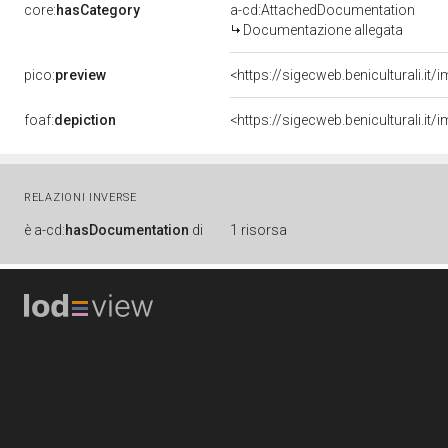
core:
hasCategory
a-cd:AttachedDocumentation
Documentazione allegata
pico:
preview
<https://sigecweb.beniculturali.
foaf:
depiction
<https://sigecweb.beniculturali.
RELAZIONI INVERSE
è
a-cd:
hasDocumentation
di
1 risorsa