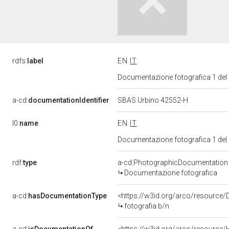
rdfs:
label
EN
IT
Documentazione fotografica 1 del
a-cd:
documentationIdentifier
SBAS Urbino 42552-H
l0:
name
EN
IT
Documentazione fotografica 1 del
rdf:
type
a-cd:PhotographicDocumentation
Documentazione fotografica
a-cd:
hasDocumentationType
<https://w3id.org/arco/resource/
fotografia b/n