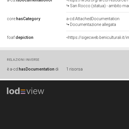
a-cd:
isDocumentationOf
<https://w3id.org/arco/resource/
San Rocco (statua) - ambito mar
core:
hasCategory
a-cd:AttachedDocumentation
Documentazione allegata
foaf:
depiction
<https://sigecweb.beniculturali.
RELAZIONI INVERSE
è
a-cd:
hasDocumentation
di
1 risorsa