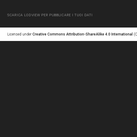
SCARICA LODVIEW PER PUBBLICARE I TUOI DATI
Licensed under
Creative Commons Attribution-ShareAlike 4.0 International
(C